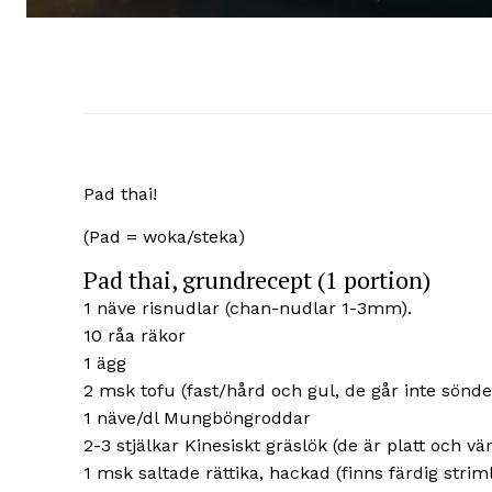
Pad thai!
(Pad = woka/steka)
Pad thai, grundrecept (1 portion)
1 näve risnudlar (chan-nudlar 1-3mm).
10 råa räkor
1 ägg
2 msk tofu (fast/hård och gul, de går inte sönder
1 näve/dl Mungböngroddar
2-3 stjälkar Kinesiskt gräslök (de är platt och vä
1 msk saltade rättika, hackad (finns färdig strim