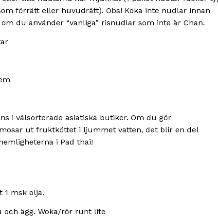
som förrätt eller huvudrätt). Obs! Koka inte nudlar innan
ilt om du använder “vanliga” risnudlar som inte är Chan.
tar
dem
ns i välsorterade asiatiska butiker. Om du gör
sar ut fruktköttet i ljummet vatten, det blir en del
 hemligheterna i Pad thai!
t 1 msk olja.
fu och ägg. Woka/rör runt lite