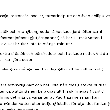
ssoja, ostronsås, socker, tamarindpuré och även chilipulve
 gräslök och mungböngroddar å hackade jordnötter samt
fastnat (oftast i gjutjärnpannor) så har i 1 msk vatten i
 av. Det brukar inte ta många minuter.
, extra gräslök och böngroddar och hackade nötter. Vill du
er kan göra susen.
u ska göra många padthai. Jag gillar att ha i ett och ett).
ara söt-syrlig-salt och het, inte nån mesig stekta nudlar.
ter upp allting men beräknas till 1 msk (menas 1 vanlig
 finns det många varianter av Pad thai men man kan
använder vatten eller buljong istället för olja, det funkar j
an woka ihop resten.