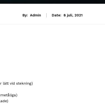
By:
Admin
Date:
8 juli, 2021
 lätt vid stekning)
rmetåliga)
lade)