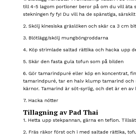
till 4-5 lagom portioner beror på om du vill äta 
stekningen fy fy! Du vill ha de spänstiga, särsk
2. Skölj kinesiska gräslöken och skär ca 3 cm bi
3. Blötlägg/skölj mungböngroddarna
4. Köp strimlade saltad rättika och hacka upp 
5. Skär den fasta gula tofun som på bilden
6. Gör tamarindpuré eller köp en koncentrat, fin
tamarindpuré, tar en halv klump tamarind och mo
kärnor. Tamarind är söt-syrlig, och det är en av
7. Hacka nötter
Tillagning av Pad Thai
1. Hetta upp stekpannan, gärna en teflon. Tillsät
2. Fräs räkor först och i med saltade rättika, to