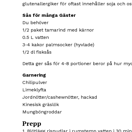
glutenallergiker för oftast innehåller soja och o
Sås för många Gäster
Du behöver
1/2 paket tamarind med kärnor
0.5 L vatten
3-4 kakor palmsocker (hyvlade)
1/2 dl fisksås
Detta ger sås för 4-8 portioner beror på hur my
Garnering
Chilipulver
Limeklyfta
Jordnötter/cashewnötter, hackad
Kinesisk gräslök
Mungböngroddar
Prepp
1. Blötlägg risnudlar i rumstemp vatten i 30 min