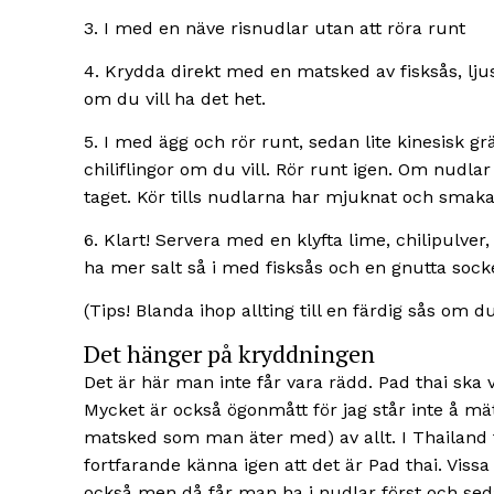
3. I med en näve risnudlar utan att röra runt
4. Krydda direkt med en matsked av fisksås, lju
om du vill ha det het.
5. I med ägg och rör runt, sedan lite kinesisk
chiliflingor om du vill. Rör runt igen. Om nudlar 
taget. Kör tills nudlarna har mjuknat och smaka
6. Klart! Servera med en klyfta lime, chilipulver
ha mer salt så i med fisksås och en gnutta sock
(Tips! Blanda ihop allting till en färdig sås om d
Det hänger på kryddningen
Det är här man inte får vara rädd. Pad thai ska v
Mycket är också ögonmått för jag står inte å mä
matsked som man äter med) av allt. I Thailand
fortfarande känna igen att det är Pad thai. Vissa 
också men då får man ha i nudlar först och sed