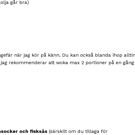
solja går bra)
ungefär när jag kör på känn. Du kan också blanda ihop allti
en jag rekommenderar att woka max 2 portioner på en gång
msocker och fisksås
(särskilt om du tillaga för