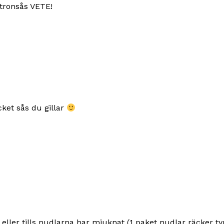
stronsås VETE!
cket sås du gillar
 eller tills nudlarna har mjuknat (1 paket nudlar räcker ty