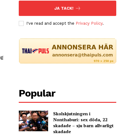
JA TACK!
I've read and accept the
Privacy Policy
.
ng
Popular
Skolskjutningen i
Nonthaburi: sex döda, 22
skadade – sju barn allvarligt
skadade