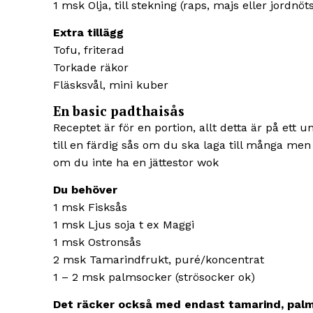
1 msk Olja, till stekning (raps, majs eller jordnöt
Extra tillägg
Tofu, friterad
Torkade räkor
Fläsksvål, mini kuber
En basic padthaisås
Receptet är för en portion, allt detta är på ett 
till en färdig sås om du ska laga till många m
om du inte ha en jättestor wok
Du behöver
1 msk Fisksås
1 msk Ljus soja t ex Maggi
1 msk Ostronsås
2 msk Tamarindfrukt, puré/koncentrat
1 – 2 msk palmsocker (strösocker ok)
Det räcker också med endast
tamarind, pal