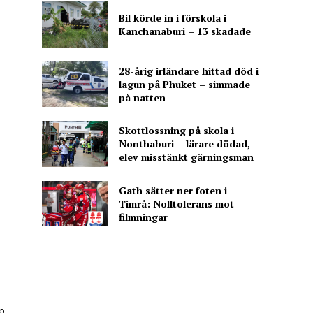
Bil körde in i förskola i
Kanchanaburi – 13 skadade
28-årig irländare hittad död i
lagun på Phuket – simmade
på natten
Skottlossning på skola i
Nonthaburi – lärare dödad,
elev misstänkt gärningsman
Gath sätter ner foten i
Timrå: Nolltolerans mot
filmningar
p