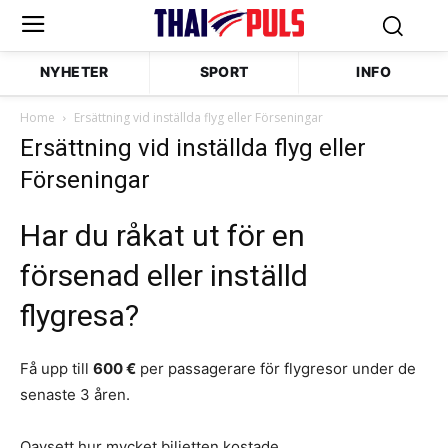
NYHETER
SPORT
INFO
Home
Ersättning vid inställda flyg eller Förseningar
Ersättning vid inställda flyg eller
Förseningar
Har du råkat ut för en
försenad eller inställd
flygresa?
Få upp till
600 €
per passagerare för flygresor under de
senaste 3 åren.
Oavsett hur mycket biljetten kostade.