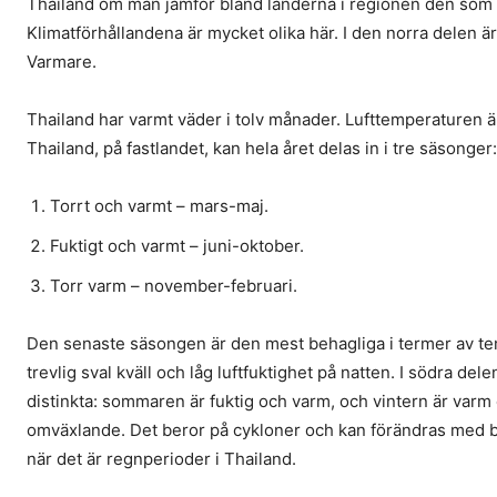
Thailand om man jämför bland länderna i regionen den som ha
Klimatförhållandena är mycket olika här. I den norra delen är
Varmare.
Thailand har varmt väder i tolv månader. Lufttemperaturen ä
Thailand, på fastlandet, kan hela året delas in i tre säsonger:
Torrt och varmt – mars-maj.
Fuktigt och varmt – juni-oktober.
Torr varm – november-februari.
Den senaste säsongen är den mest behagliga i termer av te
trevlig sval kväll och låg luftfuktighet på natten. I södra del
distinkta: sommaren är fuktig och varm, och vintern är varm o
omväxlande. Det beror på cykloner och kan förändras med bl
när det är regnperioder i Thailand.