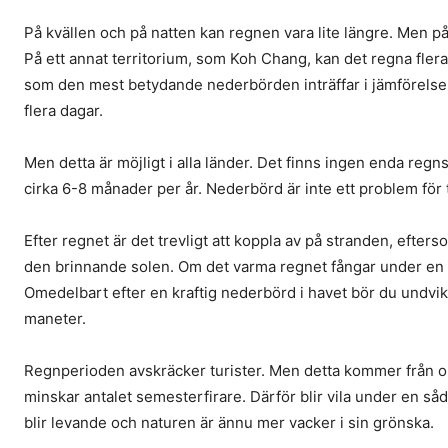
På kvällen och på natten kan regnen vara lite längre. Men p
På ett annat territorium, som Koh Chang, kan det regna flera
som den mest betydande nederbörden inträffar i jämförelse m
flera dagar.
Men detta är möjligt i alla länder. Det finns ingen enda reg
cirka 6-8 månader per år. Nederbörd är inte ett problem för t
Efter regnet är det trevligt att koppla av på stranden, efter
den brinnande solen. Om det varma regnet fångar under en utfl
Omedelbart efter en kraftig nederbörd i havet bör du undvika
maneter.
Regnperioden avskräcker turister. Men detta kommer från o
minskar antalet semesterfirare. Därför blir vila under en såda
blir levande och naturen är ännu mer vacker i sin grönska.