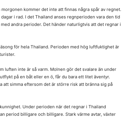
å morgonen kommer det inte att finnas några spår av regnet.
 dagar i rad. I det Thailand anses regnperioden vara den tid
ed andra perioder. Det händer naturligtvis att det regnar i
nsäsong för hela Thailand. Perioden med hög luftfuktighet är
urister.
som luften inte är så varm. Molnen gör det svalare än under
ykt på en båt eller en ö, får du bara ett litet äventyr.
 att simma eftersom det är större risk att bränna sig på
kunnighet. Under perioden när det regnar i Thailand
n period billigare och billigare. Stark värme avtar, växter