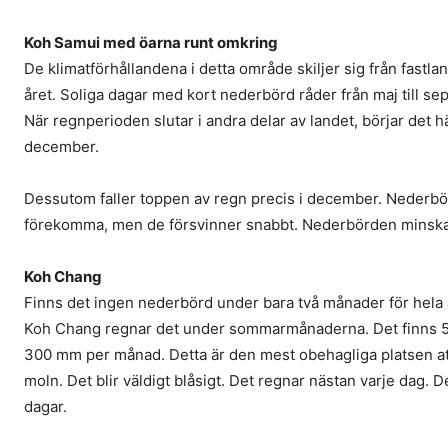
Koh Samui med öarna runt omkring
De klimatförhållandena i detta område skiljer sig från fastl
året. Soliga dagar med kort nederbörd råder från maj till s
När regnperioden slutar i andra delar av landet, börjar det hä
december.
Dessutom faller toppen av regn precis i december. Nederbör
förekomma, men de försvinner snabbt. Nederbörden minskar 
Koh Chang
Finns det ingen nederbörd under bara två månader för hela å
Koh Chang regnar det under sommarmånaderna. Det finns 55
300 mm per månad. Detta är den mest obehagliga platsen att
moln. Det blir väldigt blåsigt. Det regnar nästan varje dag. Det
dagar.