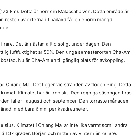
 (173 km). Detta är norr om Malaccahalvön. Detta område är
dan resten av orterna i Thailand får en enorm mängd
under.
firare. Det är nästan alltid soligt under dagen. Den
ttlig luftfuktighet är 50%. Den unga semesterorten Cha-Am
bostad. Nu är Cha-Am en tillgänglig plats för avkoppling.
tad Chiang Mai. Det ligger vid stranden av floden Ping. Detta
ntrumet. Klimatet här är tropiskt. Den regniga säsongen firas
örden faller i augusti och september. Den torraste månaden
månad, med bara 6 mm per kvadratmeter.
lsius. Klimatet i Chiang Mai är inte lika varmt som i andra
ill 37 grader. Början och mitten av vintern är kallare.