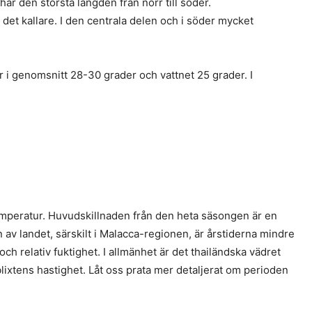
r den största längden från norr till söder.
 det kallare. I den centrala delen och i söder mycket
r i genomsnitt 28-30 grader och vattnet 25 grader. I
mperatur. Huvudskillnaden från den heta säsongen är en
en av landet, särskilt i Malacca-regionen, är årstiderna mindre
ch relativ fuktighet. I allmänhet är det thailändska vädret
ixtens hastighet. Låt oss prata mer detaljerat om perioden