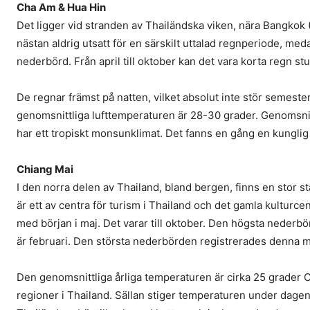
Cha Am & Hua Hin
Det ligger vid stranden av Thailändska viken, nära Bangkok
nästan aldrig utsatt för en särskilt uttalad regnperiode, me
nederbörd. Från april till oktober kan det vara korta regn st
De regnar främst på natten, vilket absolut inte stör semester
genomsnittliga lufttemperaturen är 28-30 grader. Genomsni
har ett tropiskt monsunklimat. Det fanns en gång en kunglig 
Chiang Mai
I den norra delen av Thailand, bland bergen, finns en stor s
är ett av centra för turism i Thailand och det gamla kulturce
med början i maj. Det varar till oktober. Den högsta nederb
är februari. Den största nederbörden registrerades denna 
Den genomsnittliga årliga temperaturen är cirka 25 grader Ce
regioner i Thailand. Sällan stiger temperaturen under dagen t