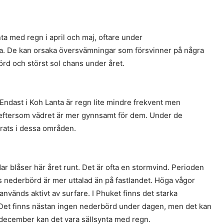
nta med regn i april och maj, oftare under
a. De kan orsaka översvämningar som försvinner på några
rd och störst sol chans under året.
dast i Koh Lanta är regn lite mindre frekvent men
, eftersom vädret är mer gynnsamt för dem. Under de
rats i dessa områden.
r blåser här året runt. Det är ofta en stormvind. Perioden
ts nederbörd är mer uttalad än på fastlandet. Höga vågor
 används aktivt av surfare. I Phuket finns det starka
 Det finns nästan ingen nederbörd under dagen, men det kan
I december kan det vara sällsynta med regn.