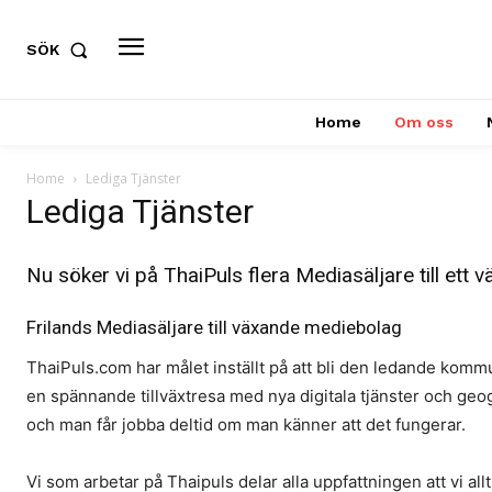
SÖK
Home
Om oss
Home
Lediga Tjänster
Lediga Tjänster
Nu söker vi på ThaiPuls flera Mediasäljare till ett
Frilands Mediasäljare till växande mediebolag
ThaiPuls.com har målet inställt på att bli den ledande kommu
en spännande tillväxtresa med nya digitala tjänster och geog
och man får jobba deltid om man känner att det fungerar.
Vi som arbetar på Thaipuls delar alla uppfattningen att vi all