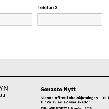
Telefon 2
YN
Senaste Nytt
Ltd
Nionde offret i skolskjutningen – 12-
flicka avled av sina skador
THAILAND NYHETER
8 augusti, 2026