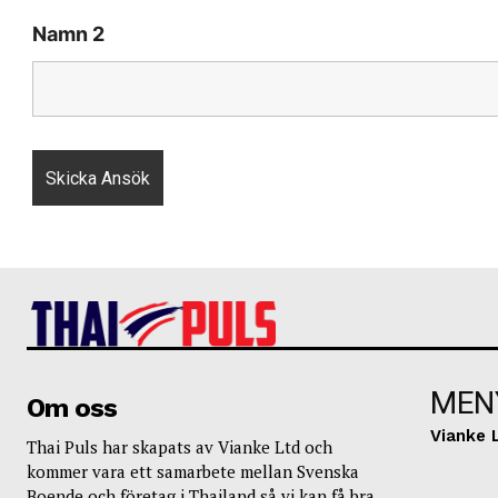
Namn 2
MEN
Om oss
Vianke 
Thai Puls har skapats av Vianke Ltd och
kommer vara ett samarbete mellan Svenska
Boende och företag i Thailand så vi kan få bra