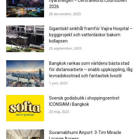
nyårshelgen – CentralWorld Countdown
2026
28 december, 2025
Gigantiskt sinkhål framför Vajira Hospital –
byggprojekt och vattenläckor bakom
kollapsen
25 september, 2025
Bangkok rankas som världens bästa stad
för distansarbete – snabb uppkoppling, låg
levnadskostnad och fantastisk livsstil
1 juni, 2025
Svensk godisbutik i shoppingcentret
ICONSIAM i Bangkok
25 maj, 2025
Suvarnabhumi Airport: 3-Tim Miracle
Lounge Access