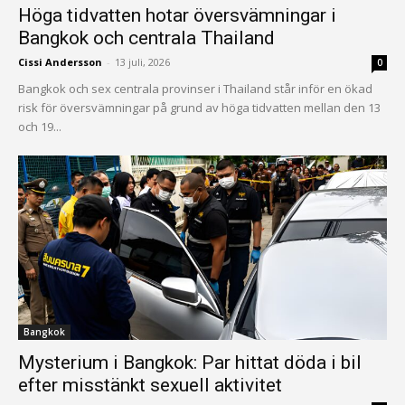
Höga tidvatten hotar översvämningar i
Bangkok och centrala Thailand
Cissi Andersson
-
13 juli, 2026
0
Bangkok och sex centrala provinser i Thailand står inför en ökad
risk för översvämningar på grund av höga tidvatten mellan den 13
och 19...
Bangkok
Mysterium i Bangkok: Par hittat döda i bil
efter misstänkt sexuell aktivitet