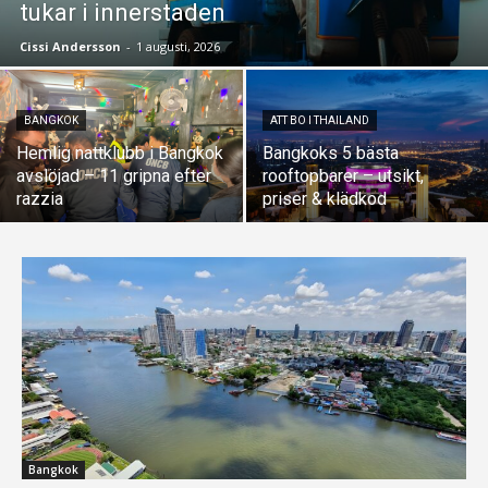
tukar i innerstaden
Cissi Andersson
-
1 augusti, 2026
BANGKOK
ATT BO I THAILAND
Hemlig nattklubb i Bangkok
Bangkoks 5 bästa
avslöjad – 11 gripna efter
rooftopbarer – utsikt,
razzia
priser & klädkod
Bangkok