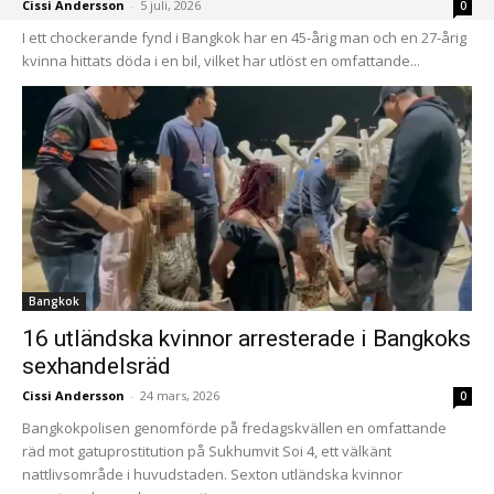
Cissi Andersson
-
5 juli, 2026
0
I ett chockerande fynd i Bangkok har en 45-årig man och en 27-årig
kvinna hittats döda i en bil, vilket har utlöst en omfattande...
Bangkok
16 utländska kvinnor arresterade i Bangkoks
sexhandelsräd
Cissi Andersson
-
24 mars, 2026
0
Bangkokpolisen genomförde på fredagskvällen en omfattande
räd mot gatuprostitution på Sukhumvit Soi 4, ett välkänt
nattlivsområde i huvudstaden. Sexton utländska kvinnor