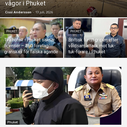
vågor i Phuket
Cissi Andersson
-
13 juli, 2026
PHUKET
PHUKET
Två hotell i Phuket saknar
Brittisk turist gripen efter
licenser – 360 företag
våldsam attack mot tuk-
granskas för falska ägande
tuk-förare i Phuket
Phuket