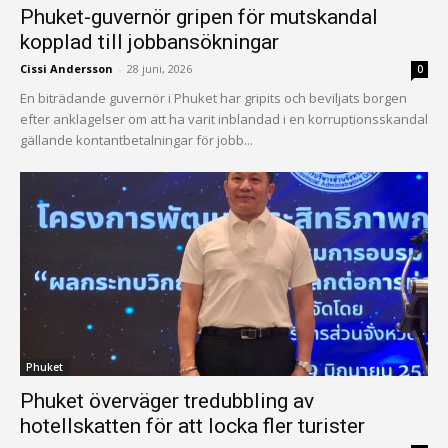
Phuket-guvernör gripen för mutskandal
kopplad till jobbansökningar
Cissi Andersson
-
28 juni, 2026
0
En biträdande guvernör i Phuket har gripits och beviljats borgen
efter anklagelser om att ha varit inblandad i en korruptionsskandal
gällande kontantbetalningar för jobb...
Phuket
Phuket överväger tredubbling av
hotellskatten för att locka fler turister