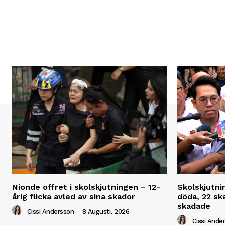
Nionde offret i skolskjutningen – 12-
Skolskjutni
årig flicka avled av sina skador
döda, 22 ska
skadade
Cissi Andersson
-
8 Augusti, 2026
Cissi Ande