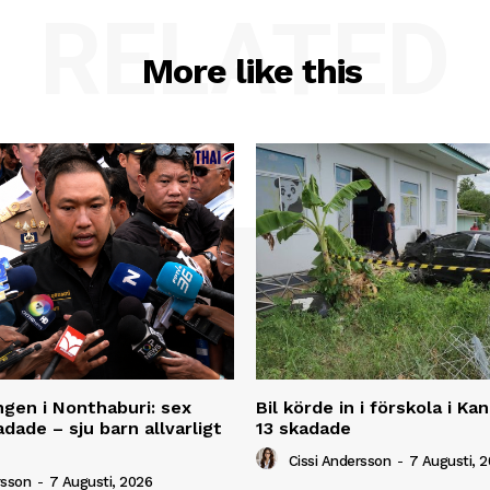
RELATED
More like this
ngen i Nonthaburi: sex
Bil körde in i förskola i K
dade – sju barn allvarligt
13 skadade
Cissi Andersson
-
7 Augusti, 
rsson
-
7 Augusti, 2026