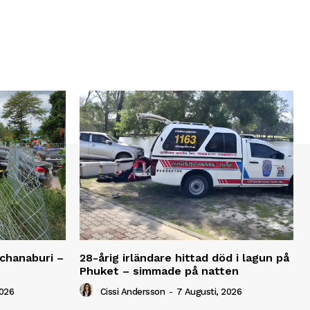
anchanaburi –
28-årig irländare hittad död i lagun på
Phuket – simmade på natten
2026
Cissi Andersson
-
7 Augusti, 2026