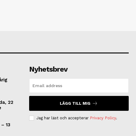
Nyhetsbrev
årig
da, 22
LÄGG TILL MIG
e
Jag har läst och accepterar
Privacy Policy
.
 – 13