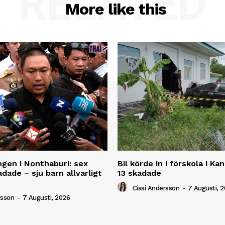
RELATED
More like this
ngen i Nonthaburi: sex
Bil körde in i förskola i K
dade – sju barn allvarligt
13 skadade
Cissi Andersson
-
7 Augusti, 
rsson
-
7 Augusti, 2026