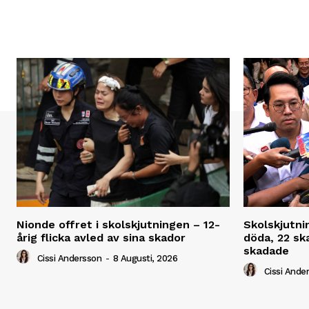
Nionde offret i skolskjutningen – 12-
Skolskjutni
årig flicka avled av sina skador
döda, 22 ska
skadade
Cissi Andersson
-
8 Augusti, 2026
Cissi Ande