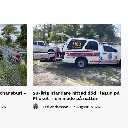
anchanaburi –
28-årig irländare hittad död i lagun på
Phuket – simmade på natten
2026
Cissi Andersson
-
7 Augusti, 2026