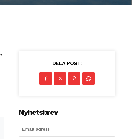
m
DELA POST:
​
Nyhetsbrev