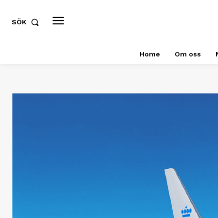
SÖK
Home
Om oss