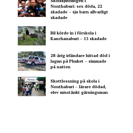
Skolskjutningen i
Nonthaburi: sex döda, 22
skadade – sju barn allvarligt
skadade
Bil körde in i förskola i
Kanchanaburi – 13 skadade
28-årig irländare hittad död i
lagun på Phuket – simmade
på natten
Skottlossning på skola i
Nonthaburi – lärare dödad,
elev misstänkt gärningsman