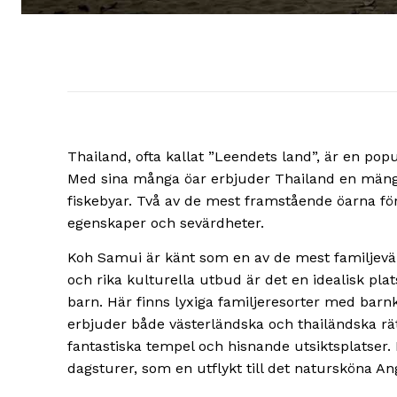
Thailand, ofta kallat ”Leendets land”, är en pop
Med sina många öar erbjuder Thailand en mängd o
fiskebyar. Två av de mest framstående öarna f
egenskaper och sevärdheter.
Koh Samui är känt som en av de mest familjevän
och rika kulturella utbud är det en idealisk p
barn. Här finns lyxiga familjeresorter med barn
erbjuder både västerländska och thailändska rät
fantastiska tempel och hisnande utsiktsplatser
dagsturer, som en utflykt till det natursköna A