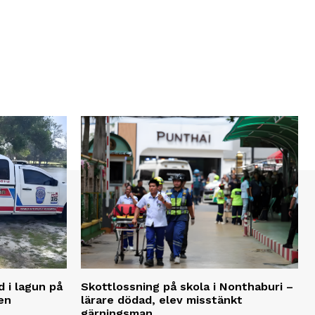
d i lagun på
Skottlossning på skola i Nonthaburi –
en
lärare dödad, elev misstänkt
gärningsman