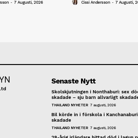
rsson
-
7 Augusti, 2026
Cissi Andersson
-
7 Augusti, 
YN
Senaste Nytt
Ltd
Skolskjutningen i Nonthaburi: sex dö
skadade – sju barn allvarligt skadad
THAILAND NYHETER
7 augusti, 2026
Bil körde in i förskola i Kanchanaburi
skadade
THAILAND NYHETER
7 augusti, 2026
28-årig irländare hittad död i lagun 