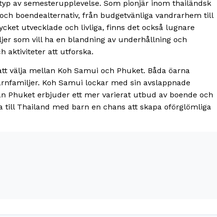
 typ av semesterupplevelse. Som pionjär inom thailändsk
 och boendealternativ, från budgetvänliga vandrarhem till
ycket utvecklade och livliga, finns det också lugnare
ljer som vill ha en blandning av underhållning och
aktiviteter att utforska.
att välja mellan Koh Samui och Phuket. Båda öarna
barnfamiljer. Koh Samui lockar med sin avslappnade
an Phuket erbjuder ett mer varierat utbud av boende och
esa till Thailand med barn en chans att skapa oförglömliga