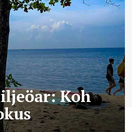
iljeöar: Koh
okus