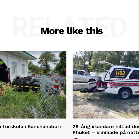
RELATED
More like this
 i förskola i Kanchanaburi –
28-årig irländare hittad dö
Phuket – simmade på natt