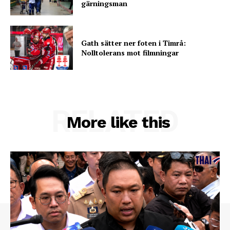
gärningsman
Gath sätter ner foten i Timrå:
Nolltolerans mot filmningar
RELATED
More like this