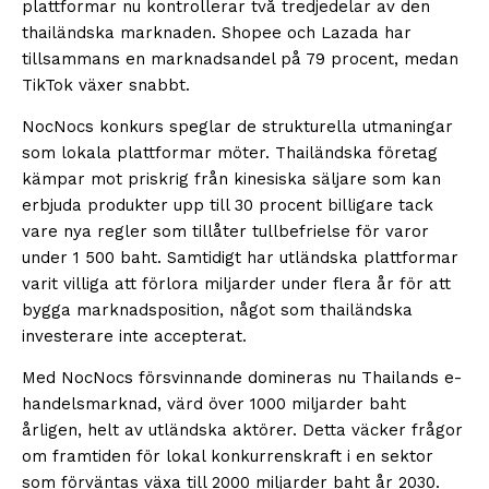
plattformar nu kontrollerar två tredjedelar av den
thailändska marknaden. Shopee och Lazada har
tillsammans en marknadsandel på 79 procent, medan
TikTok växer snabbt.
NocNocs konkurs speglar de strukturella utmaningar
som lokala plattformar möter. Thailändska företag
kämpar mot priskrig från kinesiska säljare som kan
erbjuda produkter upp till 30 procent billigare tack
vare nya regler som tillåter tullbefrielse för varor
under 1 500 baht. Samtidigt har utländska plattformar
varit villiga att förlora miljarder under flera år för att
bygga marknadsposition, något som thailändska
investerare inte accepterat.
Med NocNocs försvinnande domineras nu Thailands e-
handelsmarknad, värd över 1000 miljarder baht
årligen, helt av utländska aktörer. Detta väcker frågor
om framtiden för lokal konkurrenskraft i en sektor
som förväntas växa till 2000 miljarder baht år 2030.