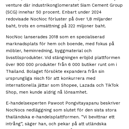
venture där industrikonglomeratet Siam Cement Group
(SCG) innehar 50 procent. Enbart under 2024
redovisade NocNoc förluster på över 1,8 miljarder
baht, trots en omsättning på 322 miljoner baht.
NocNoc lanserades 2018 som en specialiserad
marknadsplats för hem och boende, med fokus på
möbler, heminredning, byggmaterial och
livsstilsprodukter. Vid stängningen erbjöd plattformen
över 900 000 produkter från 6 000 butiker runt om i
Thailand. Bolaget försökte expandera från sin
ursprungliga nisch för att konkurrera med
internationella jättar som Shopee, Lazada och TikTok
Shop, men kunde aldrig nå lönsamhet.
E-handelsexperten Pawoot Pongvitayapanu beskriver
NocNocs nedläggning som slutet för den sista stora
thailändska e-handelsplattformen. ”Vi bevittnar ett
intrång”, säger han, och pekar på att utländska