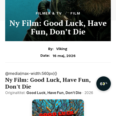
FILMER & TV
FILM
Ny Film: Good Luck, Have
Fun, Don’t Die
By:
Viking
16 maj, 2026
Date:
@media(max-width:560px){}
Ny Film: Good Luck, Have Fun,
69
%
Don't Die
Originaltitel:
Good Luck, Have Fun, Don't Die
· 2026