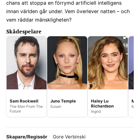
chans att stoppa en förrymd artificiell intelligens
innan världen går under. Vem överlever natten – och
vem räddar mänskligheten?
Skådespelare
Sam Rockwell
Juno Temple
Haley Lu
Mic
Richardson
The Man From The
Susan
Mar
Future
Ingrid
Skapare/Regissör
Gore Verbinski