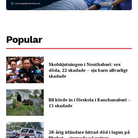
Popular
Skolskjutningen i Nonthaburi: sex
döda, 22 skadade – sju barn allvarligt
skadade
Bil körde in i förskola i Kanchanaburi –
13 skadade
28-årig irländare hittad död i lagun på
Phuket – simmade på natten