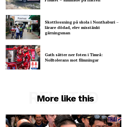
Skottlossning på skola i Nonthaburi –
lärare dödad, elev misstänkt
gärningsman
Gath sätter ner foten i Timrå:
Nolltolerans mot filmningar
RELATED
More like this