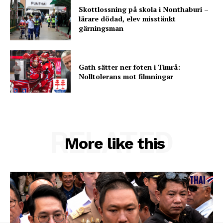
Skottlossning på skola i Nonthaburi –
lärare dödad, elev misstänkt
gärningsman
Gath sätter ner foten i Timrå:
Nolltolerans mot filmningar
RELATED
More like this