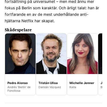
fortsättning på universumet – men med ännu mer
fokus på Berlin som karaktär. Och ärligt talat: han är
fortfarande en av de mest underhållande anti-
hjältarna Netflix har skapat.
Skådespelare
Pedro Alonso
Tristán Ulloa
Michelle Jenner
Joe
Andrés 'Berlín' de
Damián Vázquez
Keila
Bruc
Fonollosa