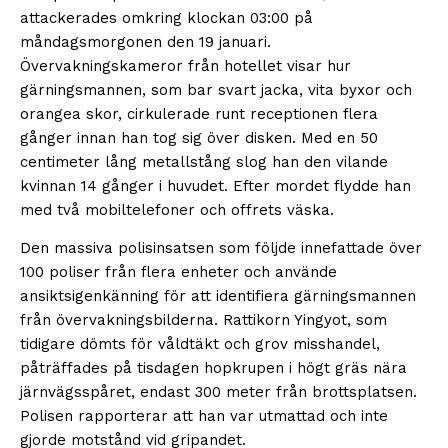
attackerades omkring klockan 03:00 på
måndagsmorgonen den 19 januari.
Övervakningskameror från hotellet visar hur
gärningsmannen, som bar svart jacka, vita byxor och
orangea skor, cirkulerade runt receptionen flera
gånger innan han tog sig över disken. Med en 50
centimeter lång metallstång slog han den vilande
kvinnan 14 gånger i huvudet. Efter mordet flydde han
med två mobiltelefoner och offrets väska.
Den massiva polisinsatsen som följde innefattade över
100 poliser från flera enheter och använde
ansiktsigenkänning för att identifiera gärningsmannen
från övervakningsbilderna. Rattikorn Yingyot, som
tidigare dömts för våldtäkt och grov misshandel,
påträffades på tisdagen hopkrupen i högt gräs nära
järnvägsspåret, endast 300 meter från brottsplatsen.
Polisen rapporterar att han var utmattad och inte
gjorde motstånd vid gripandet.