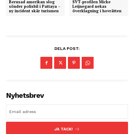
Berusad amerikan slog
SVT-profilen Micke
sönder polisbil i Pattaya –
Leijnegard nekas
ny incident skär turismen
överklagning i hovrätten
DELA POST:
Nyhetsbrev
JA TACK!