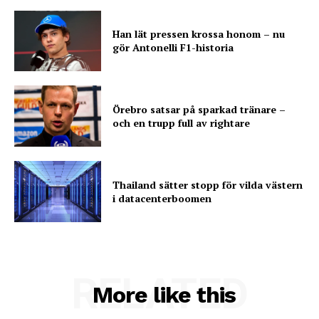
Han lät pressen krossa honom – nu
gör Antonelli F1-historia
Örebro satsar på sparkad tränare –
och en trupp full av rightare
Thailand sätter stopp för vilda västern
i datacenterboomen
RELATED
More like this