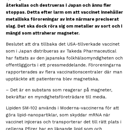
återkallas och destrueras i Japan och ännu fler
stoppas. Detta efter larm om att vaccinet innehåller
metalliska föroreningar av inte närmare preciserat
slag. Det ska dock röra sig om metaller av sort och i
mängd som attraherar magneter.
Beslutet att dra tillbaka det USA-tillverkade vaccinet
som i Japan distribueras av Takeda Pharmaceutical
har fattats av den japanska folkhälsomyndigheten och
offentliggjorts i ett pressmeddelande. Föroreningarna
rapporterades av flera vaccinationscentraler där man
upptäckte att patienterna blev magnetiska.
– Det är en substans som reagerar på magneter,
bekräftar en myndighetsföreträdare till media.
Lipiden SM-102 används i Moderna-vaccinerna för att
göra lipid-nanopartiklar, som skyddar mRNA när
vaccinet injiceras och transporterar det till rätt plats i
cellerna Pfizer har en liknande lipid som och