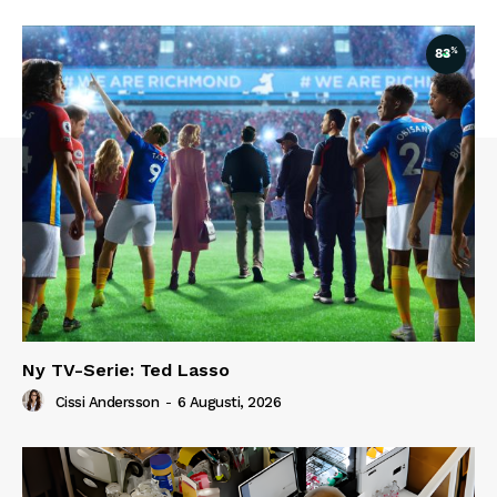
%
83
Ny TV-Serie: Ted Lasso
Cissi Andersson
-
6 Augusti, 2026