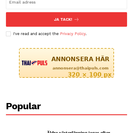
JA TACK!
I've read and accept the
Privacy Policy
.
Popular
Äldre västerlänning jagas efter