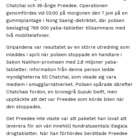
Chatchai och 36-årige Preedee. Operationen
genomfördes vid 03:00 på morgonen den 7 juni på en
gummiplantage i Nong Saeng-distriktet, där polisen
beslagtog 769 000 yaba-tabletter tillsammans med
två mobiltelefoner.
Gripandena var resultatet av en större utredning som
inleddes i april när polisen stoppade en handlare i
Sakon Nakhon-provinsen med 2,8 miljoner yaba-
tabletter. Information från denna person ledde
myndigheterna till Chatchai, som visade sig vara
medlem i smugglarnätverket. Polisen spårade därefter
Chatchais fordon, en bronsgrå Suzuki Swift, men
upptäckte att det var Preedee som körde bilen när
den stoppades.
Det Preedee inte visste var att paketet han lovat att
leverera för sin vän innehöll hundratusentals illegala
drogtabletter. När han förhördes berättade Preedee