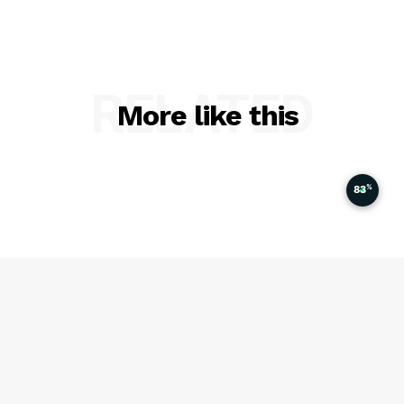
RELATED
More like this
%
83