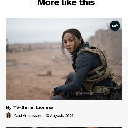
RELATED
More like this
%
80
Ny TV-Serie: Lioness
Cissi Andersson
-
10 Augusti, 2026