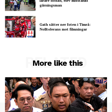
lärare dödad, elev misstänkt
gärningsman
Gath sätter ner foten i Timrå:
Nolltolerans mot filmningar
RELATED
More like this