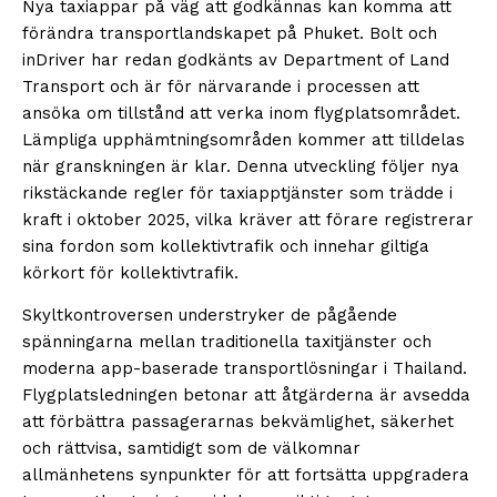
Nya taxiappar på väg att godkännas kan komma att
förändra transportlandskapet på Phuket. Bolt och
inDriver har redan godkänts av Department of Land
Transport och är för närvarande i processen att
ansöka om tillstånd att verka inom flygplatsområdet.
Lämpliga upphämtningsområden kommer att tilldelas
när granskningen är klar. Denna utveckling följer nya
rikstäckande regler för taxiapptjänster som trädde i
kraft i oktober 2025, vilka kräver att förare registrerar
sina fordon som kollektivtrafik och innehar giltiga
körkort för kollektivtrafik.
Skyltkontroversen understryker de pågående
spänningarna mellan traditionella taxitjänster och
moderna app-baserade transportlösningar i Thailand.
Flygplatsledningen betonar att åtgärderna är avsedda
att förbättra passagerarnas bekvämlighet, säkerhet
och rättvisa, samtidigt som de välkomnar
allmänhetens synpunkter för att fortsätta uppgradera