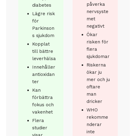
påverka
diabetes
nervsyste
Lägre risk
met
för
negativt
Parkinson
Ökar
s sjukdom
risken för
Kopplat
flera
till bättre
sjukdomar
leverhälsa
Riskerna
Innehåller
ökar ju
antioxidan
mer och ju
ter
oftare
Kan
man
förbättra
dricker
fokus och
WHO
vakenhet
rekomme
Flera
nderar
studier
inte
visar