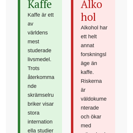
Kaffe
Alko
hol
Kaffe är ett
av
Alkohol har
världens
ett helt
mest
annat
studerade
forskningsl
livsmedel.
äge än
Trots
kaffe.
återkomma
Riskerna
nde
är
skrämselru
väldokume
briker visar
nterade
stora
och ökar
internation
med
ella studier