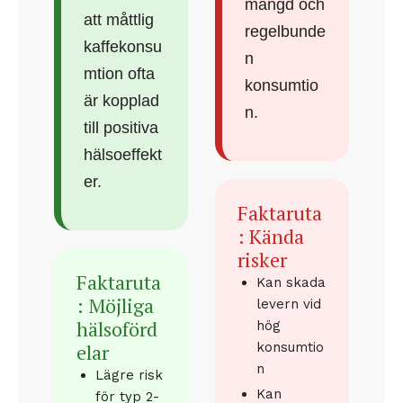
mängd och
att måttlig
regelbunde
kaffekonsu
n
mtion ofta
konsumtio
är kopplad
n.
till positiva
hälsoeffekt
er.
Faktaruta
: Kända
risker
Faktaruta
Kan skada
: Möjliga
levern vid
hälsoförd
hög
elar
konsumtio
n
Lägre risk
Kan
för typ 2-