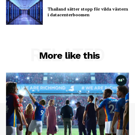
Thailand sätter stopp för vilda västern
i datacenterboomen
RELATED
More like this
%
83