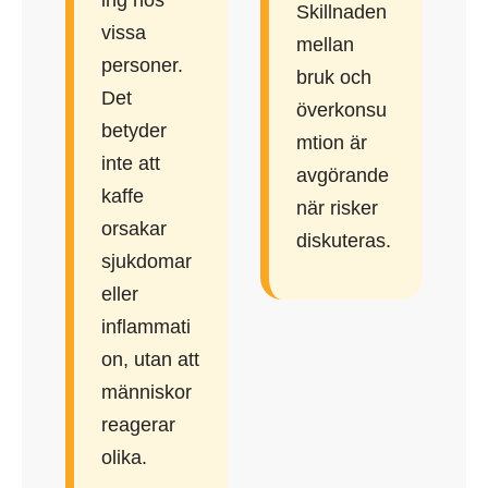
ing hos
Skillnaden
vissa
mellan
personer.
bruk och
Det
överkonsu
betyder
mtion är
inte att
avgörande
kaffe
när risker
orsakar
diskuteras.
sjukdomar
eller
inflammati
on, utan att
människor
reagerar
olika.