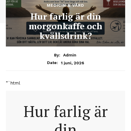
MEDICIN & VÅRD
Hur farlig är din
morgonkaffe och
kvällsdrink?
By:
Admin
1 juni, 2026
Date:
”`html
Hur farlig är
din