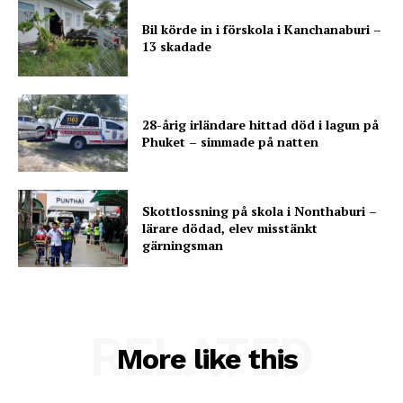
Bil körde in i förskola i Kanchanaburi –
13 skadade
28-årig irländare hittad död i lagun på
Phuket – simmade på natten
Skottlossning på skola i Nonthaburi –
lärare dödad, elev misstänkt
gärningsman
RELATED
More like this