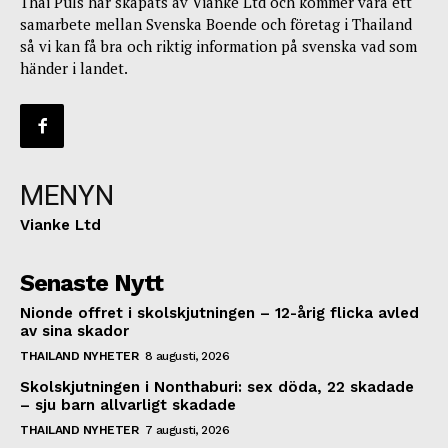
Thai Puls har skapats av Vianke Ltd och kommer vara ett
samarbete mellan Svenska Boende och företag i Thailand
så vi kan få bra och riktig information på svenska vad som
händer i landet.
MENYN
Vianke Ltd
Senaste Nytt
Nionde offret i skolskjutningen – 12-årig flicka avled
av sina skador
THAILAND NYHETER
8 augusti, 2026
Skolskjutningen i Nonthaburi: sex döda, 22 skadade
– sju barn allvarligt skadade
THAILAND NYHETER
7 augusti, 2026