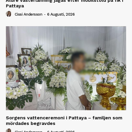
Äldre västerlänning jagas efter mobilstöld på fik i
Pattaya
Cissi Andersson
-
6 Augusti, 2026
Sorgens vattenceremoni i Pattaya – familjen som
mördades begravdes