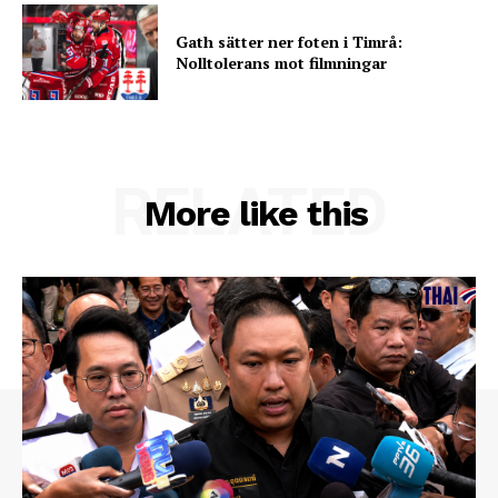
Gath sätter ner foten i Timrå:
Nolltolerans mot filmningar
RELATED
More like this