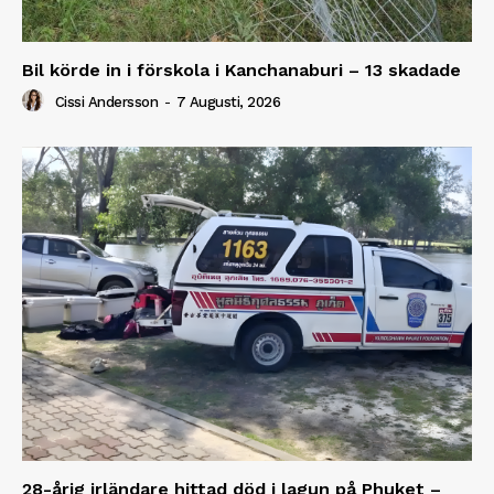
Bil körde in i förskola i Kanchanaburi – 13 skadade
Cissi Andersson
-
7 Augusti, 2026
28-årig irländare hittad död i lagun på Phuket –