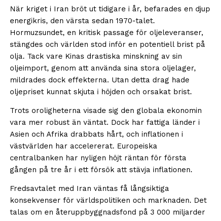
När kriget i Iran bröt ut tidigare i år, befarades en djup
energikris, den värsta sedan 1970-talet.
Hormuzsundet, en kritisk passage för oljeleveranser,
stängdes och världen stod inför en potentiell brist på
olja. Tack vare Kinas drastiska minskning av sin
oljeimport, genom att använda sina stora oljelager,
mildrades dock effekterna. Utan detta drag hade
oljepriset kunnat skjuta i höjden och orsakat brist.
Trots oroligheterna visade sig den globala ekonomin
vara mer robust än väntat. Dock har fattiga länder i
Asien och Afrika drabbats hårt, och inflationen i
västvärlden har accelererat. Europeiska
centralbanken har nyligen höjt räntan för första
gången på tre år i ett försök att stävja inflationen.
Fredsavtalet med Iran väntas få långsiktiga
konsekvenser för världspolitiken och marknaden. Det
talas om en återuppbyggnadsfond på 3 000 miljarder