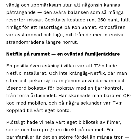
vänlig och uppmärksam utan att någonsin kännas
påträngande — den svåra balansen som så många
resorter missar. Cocktails kostade runt 250 baht, fullt
rimligt för ett resortläge på Koh Samet. Atmosfären
var avslappnad och lugn, mil ifrån de mer intensiva
strandområdena längre norrut.
Netflix på rummet — en oväntad familjeräddare
En positiv överraskning i villan var att TV:n hade
Netflix installerat. Och inte krånglig-Netflix, där man
sitter och pekar sig fram genom användarnamn och
lösenord bokstav för bokstav med en fjärrkontroll
från förra årtusendet. Här skannade man bara en QR-
kod med mobilen, och på några sekunder var TV:n
kopplad till vårt eget konto.
Plötsligt hade vi hela vårt eget bibliotek av filmer,
serier och barnprogram direkt på rummet. För
barnfamiljer är det en större fördel än många tror —