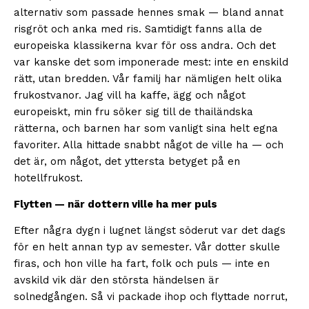
alternativ som passade hennes smak — bland annat
risgröt och anka med ris. Samtidigt fanns alla de
europeiska klassikerna kvar för oss andra. Och det
var kanske det som imponerade mest: inte en enskild
rätt, utan bredden. Vår familj har nämligen helt olika
frukostvanor. Jag vill ha kaffe, ägg och något
europeiskt, min fru söker sig till de thailändska
rätterna, och barnen har som vanligt sina helt egna
favoriter. Alla hittade snabbt något de ville ha — och
det är, om något, det yttersta betyget på en
hotellfrukost.
Flytten — när dottern ville ha mer puls
Efter några dygn i lugnet längst söderut var det dags
för en helt annan typ av semester. Vår dotter skulle
firas, och hon ville ha fart, folk och puls — inte en
avskild vik där den största händelsen är
solnedgången. Så vi packade ihop och flyttade norrut,