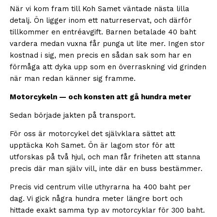
När vi kom fram till Koh Samet väntade nästa lilla
detalj. Ön ligger inom ett naturreservat, och därför
tillkommer en entréavgift. Barnen betalade 40 baht
vardera medan vuxna får punga ut lite mer. Ingen stor
kostnad i sig, men precis en sådan sak som har en
förmåga att dyka upp som en överraskning vid grinden
när man redan känner sig framme.
Motorcykeln — och konsten att gå hundra meter
Sedan började jakten på transport.
För oss är motorcykel det självklara sättet att
upptäcka Koh Samet. Ön är lagom stor för att
utforskas på två hjul, och man får friheten att stanna
precis där man själv vill, inte där en buss bestämmer.
Precis vid centrum ville uthyrarna ha 400 baht per
dag. Vi gick några hundra meter längre bort och
hittade exakt samma typ av motorcyklar för 300 baht.