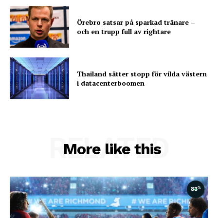
Örebro satsar på sparkad tränare –
och en trupp full av rightare
Thailand sätter stopp för vilda västern
i datacenterboomen
RELATED
More like this
%
83