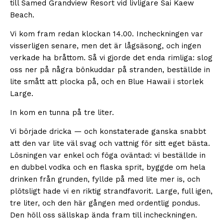
till Samed Grandview Resort vid livligare Sai Kaew
Beach.
Vi kom fram redan klockan 14.00. Incheckningen var
visserligen senare, men det är lågsäsong, och ingen
verkade ha bråttom. Så vi gjorde det enda rimliga: slog
oss ner på några bönkuddar på stranden, beställde in
lite smått att plocka på, och en Blue Hawaii i storlek
Large.
In kom en tunna på tre liter.
Vi började dricka — och konstaterade ganska snabbt
att den var lite väl svag och vattnig för sitt eget bästa.
Lösningen var enkel och föga oväntad: vi beställde in
en dubbel vodka och en flaska sprit, byggde om hela
drinken från grunden, fyllde på med lite mer is, och
plötsligt hade vi en riktig strandfavorit. Large, full igen,
tre liter, och den här gången med ordentlig pondus.
Den höll oss sällskap ända fram till incheckningen.