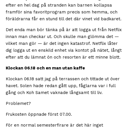
efter en hel dag på stranden kan barnen kollapsa
framför sina favoritprogram precis som hemma, och
föräldrarna får en stund till det där vinet vid badkaret.
Det enda man bör tänka på är att logga ut från Netflix
innan man checkar ut. Och skulle man glömma det —
vilket man gör — är det ingen katastrof. Netflix låter
dig logga ut en enskild enhet via kontot på nätet, långt
efter att du lämnat ön och resorten är ett minne blott.
Klockan 06.18 och en man utan kaffe
Klockan 06.18 satt jag på terrassen och tittade ut över
havet. Solen hade redan gått upp, fåglarna var i full
gång och Koh Samet vaknade långsamt till liv.
Problemet?
Frukosten öppnade först 07.00.
För en normal semesterfirare är det här inget