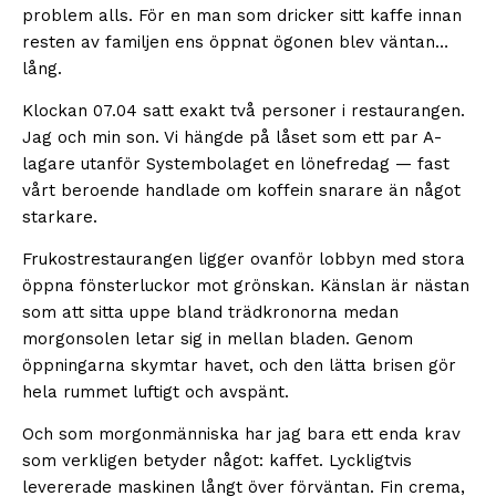
problem alls. För en man som dricker sitt kaffe innan
resten av familjen ens öppnat ögonen blev väntan…
lång.
Klockan 07.04 satt exakt två personer i restaurangen.
Jag och min son. Vi hängde på låset som ett par A-
lagare utanför Systembolaget en lönefredag — fast
vårt beroende handlade om koffein snarare än något
starkare.
Frukostrestaurangen ligger ovanför lobbyn med stora
öppna fönsterluckor mot grönskan. Känslan är nästan
som att sitta uppe bland trädkronorna medan
morgonsolen letar sig in mellan bladen. Genom
öppningarna skymtar havet, och den lätta brisen gör
hela rummet luftigt och avspänt.
Och som morgonmänniska har jag bara ett enda krav
som verkligen betyder något: kaffet. Lyckligtvis
levererade maskinen långt över förväntan. Fin crema,