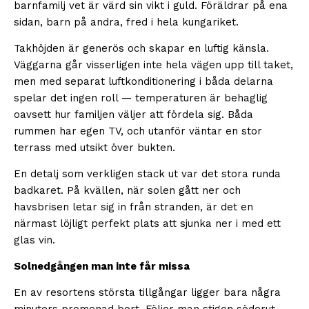
barnfamilj vet är värd sin vikt i guld. Föräldrar på ena
sidan, barn på andra, fred i hela kungariket.
Takhöjden är generös och skapar en luftig känsla.
Väggarna går visserligen inte hela vägen upp till taket,
men med separat luftkonditionering i båda delarna
spelar det ingen roll — temperaturen är behaglig
oavsett hur familjen väljer att fördela sig. Båda
rummen har egen TV, och utanför väntar en stor
terrass med utsikt över bukten.
En detalj som verkligen stack ut var det stora runda
badkaret. På kvällen, när solen gått ner och
havsbrisen letar sig in från stranden, är det en
närmast löjligt perfekt plats att sjunka ner i med ett
glas vin.
Solnedgången man inte får missa
En av resortens största tillgångar ligger bara några