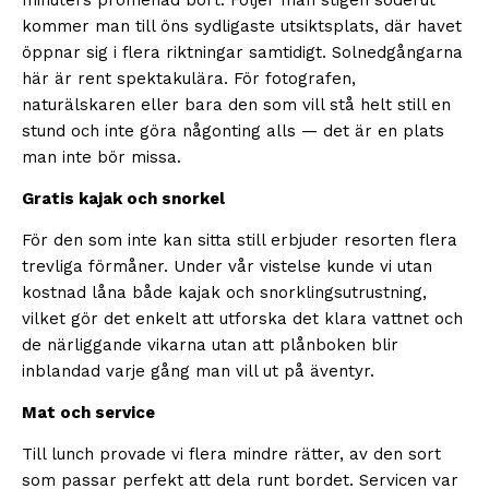
minuters promenad bort. Följer man stigen söderut
kommer man till öns sydligaste utsiktsplats, där havet
öppnar sig i flera riktningar samtidigt. Solnedgångarna
här är rent spektakulära. För fotografen,
naturälskaren eller bara den som vill stå helt still en
stund och inte göra någonting alls — det är en plats
man inte bör missa.
Gratis kajak och snorkel
För den som inte kan sitta still erbjuder resorten flera
trevliga förmåner. Under vår vistelse kunde vi utan
kostnad låna både kajak och snorklingsutrustning,
vilket gör det enkelt att utforska det klara vattnet och
de närliggande vikarna utan att plånboken blir
inblandad varje gång man vill ut på äventyr.
Mat och service
Till lunch provade vi flera mindre rätter, av den sort
som passar perfekt att dela runt bordet. Servicen var