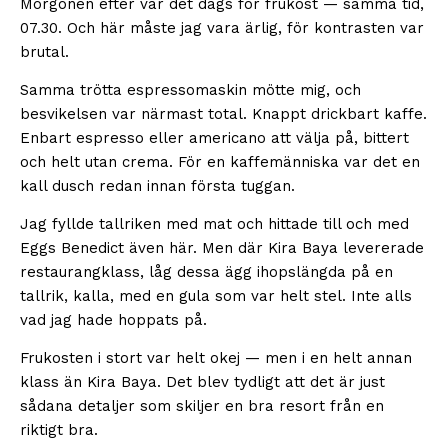
Morgonen efter var det dags för frukost — samma tid,
07.30. Och här måste jag vara ärlig, för kontrasten var
brutal.
Samma trötta espressomaskin mötte mig, och
besvikelsen var närmast total. Knappt drickbart kaffe.
Enbart espresso eller americano att välja på, bittert
och helt utan crema. För en kaffemänniska var det en
kall dusch redan innan första tuggan.
Jag fyllde tallriken med mat och hittade till och med
Eggs Benedict även här. Men där Kira Baya levererade
restaurangklass, låg dessa ägg ihopslängda på en
tallrik, kalla, med en gula som var helt stel. Inte alls
vad jag hade hoppats på.
Frukosten i stort var helt okej — men i en helt annan
klass än Kira Baya. Det blev tydligt att det är just
sådana detaljer som skiljer en bra resort från en
riktigt bra.