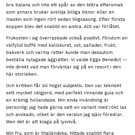
bra balans och inte ett spår av den bittra eftersmak
som annars brukar avslöja billiga bönor eller en
maskin som ingen rört sedan högsäsong. Efter första
koppen blev det snabbt en andra. Allt var förlåtet.
Frukosten i sig överraskade också positivt. Förutom en
välfylld buffé med kallskuret, ost, sallader, frukt,
bakverk och varma rätter kunde man dessutom
beställa nylagade äggrätter. Vi valde Eggs Benedict —
inte direkt vad man förväntar sig på en resort i den
här storleken.
Och kritiken får bli högst subjektiv. Den var tekniskt
sett mycket välgjord, med perfekt rinnande gula och
en krämig hollandaise. Min enda invändning är
personlig: jag hade gärna sett en variant med rökt lax
och avokado, vilket är den version jag själv föredrar.
Men det är att klaga på lyxnivå.
Min fru, som är thailändska, hittade snabbt flera