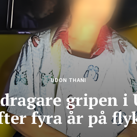
UDON THANI
edragare gripen 
fter fyra år på fly