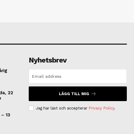
Nyhetsbrev
årig
da, 22
LÄGG TILL MIG
e
Jag har läst och accepterar
Privacy Policy
.
 – 13