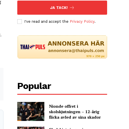
g
JA TACK!
I've read and accept the
Privacy Policy
.
.
Popular
Nionde offret i
skolskjutningen – 12-årig
flicka avled av sina skador