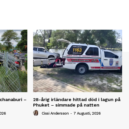
anchanaburi –
28-årig irländare hittad död i lagun på
Phuket – simmade på natten
2026
Cissi Andersson
-
7 Augusti, 2026