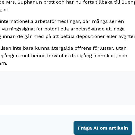
de Mrs. Suphanun brott och har nu förts tillbaka till Buen
geri.
internationella arbetsförmedlingar, där många ser en
 varningssignal för potentiella arbetssökande att noga
 innan de går med på att betala depositioner eller avgifter
sen inte bara kunna återgälda offrens förluster, utan
ttegången mot henne förväntas dra igång inom kort, och
am.
Fråga AI om artikeln