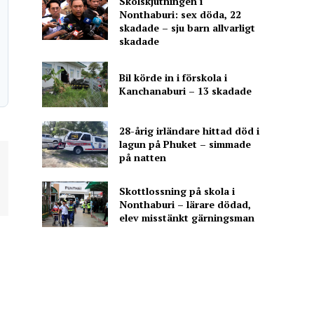
Skolskjutningen i
Nonthaburi: sex döda, 22
skadade – sju barn allvarligt
skadade
Bil körde in i förskola i
Kanchanaburi – 13 skadade
28-årig irländare hittad död i
lagun på Phuket – simmade
på natten
Skottlossning på skola i
Nonthaburi – lärare dödad,
elev misstänkt gärningsman