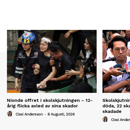
Nionde offret i skolskjutningen – 12-
Skolskjutni
årig flicka avled av sina skador
döda, 22 ska
skadade
Cissi Andersson
-
8 Augusti, 2026
Cissi Ande