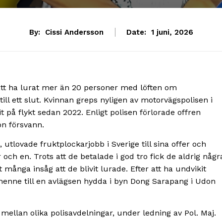
By:
Cissi Andersson
Date:
1 juni, 2026
 att ha lurat mer än 20 personer med löften om
ill ett slut. Kvinnan greps nyligen av motorvägspolisen i
t på flykt sedan 2022. Enligt polisen förlorade offren
on försvann.
tlovade fruktplockarjobb i Sverige till sina offer och
och en. Trots att de betalade i god tro fick de aldrig någr
att många insåg att de blivit lurade. Efter att ha undvikit
ra henne till en avlägsen hydda i byn Dong Sarapang i Udon
mellan olika polisavdelningar, under ledning av Pol. Maj.