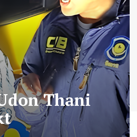
i Udon Thani
kt