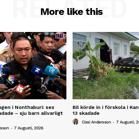
RELATED
More like this
ngen i Nonthaburi: sex
Bil körde in i förskola i K
dade – sju barn allvarligt
13 skadade
Cissi Andersson
-
7 Augusti, 
rsson
-
7 Augusti, 2026