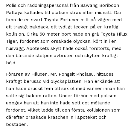
Polis och räddningspersonal från Sawang Boriboon
Pattaya kallades till platsen strax efter midnatt. Där
fann de en svart Toyota Fortuner mitt på vägen med
ett trasigt bakdäck, ett tydligt tecken på en kraftig
kollision. Cirka 50 meter bort hade en grå Toyota Hilux
Tiger, fordonet som orsakade olyckan, kört in i en
husvägg. Apotekets skylt hade också förstörts, med
den bärande stolpen avbruten och skylten kraftigt
böjd.
Föraren av Hiluxen, Mr. Pongsit Pholasu, hittades
kraftigt berusad vid olycksplatsen. Han erkände att
han hade druckit fem till sex öl med vänner innan han
satte sig bakom ratten. Under förhör med polisen
uppgav han att han inte hade sett det mötande
fordonet, vilket ledde till den första kollisionen som
därefter orsakade kraschen in i apoteket och
bostaden.