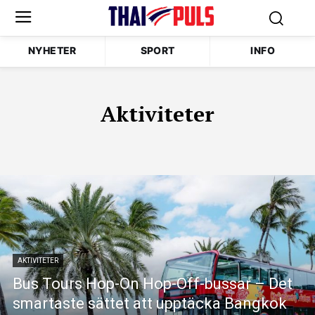
NYHETER
SPORT
INFO
Aktiviteter
AKTIVITETER
Bus Tours Hop-On Hop-Off-bussar – Det
smartaste sättet att upptäcka Bangkok