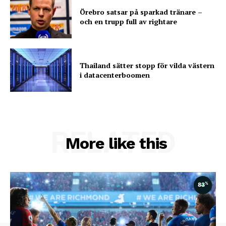
Örebro satsar på sparkad tränare –
och en trupp full av rightare
Thailand sätter stopp för vilda västern
i datacenterboomen
RELATED
More like this
%
83