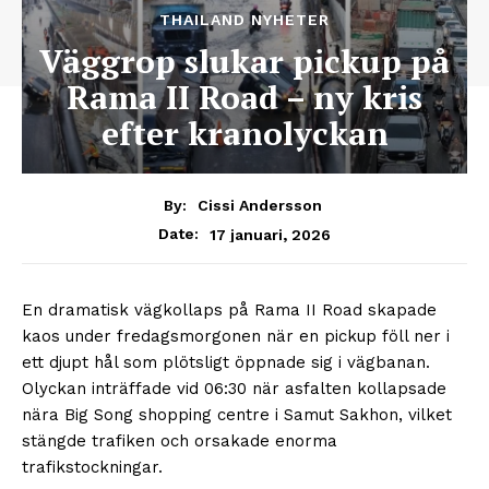
THAILAND NYHETER
Väggrop slukar pickup på
Rama II Road – ny kris
efter kranolyckan
By:
Cissi Andersson
17 januari, 2026
Date:
En dramatisk vägkollaps på Rama II Road skapade
kaos under fredagsmorgonen när en pickup föll ner i
ett djupt hål som plötsligt öppnade sig i vägbanan.
Olyckan inträffade vid 06:30 när asfalten kollapsade
nära Big Song shopping centre i Samut Sakhon, vilket
stängde trafiken och orsakade enorma
trafikstockningar.