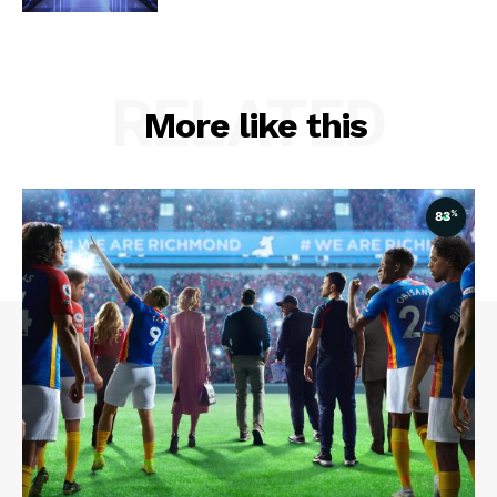
RELATED
More like this
%
83