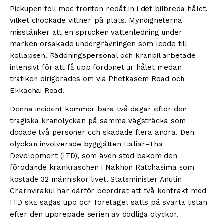
Pickupen föll med fronten nedåt in i det bilbreda hålet,
vilket chockade vittnen på plats. Myndigheterna
misstänker att en sprucken vattenledning under
marken orsakade undergrävningen som ledde till
kollapsen. Räddningspersonal och kranbil arbetade
intensivt för att få upp fordonet ur hålet medan
trafiken dirigerades om via Phetkasem Road och
Ekkachai Road.
Denna incident kommer bara två dagar efter den
tragiska kranolyckan på samma vägsträcka som
dödade två personer och skadade flera andra. Den
olyckan involverade byggjätten Italian-Thai
Development (ITD), som även stod bakom den
förödande krankraschen i Nakhon Ratchasima som
kostade 32 människor livet. Statsminister Anutin
Charnvirakul har därför beordrat att två kontrakt med
ITD ska sägas upp och företaget sätts på svarta listan
efter den upprepade serien av dödliga olyckor.