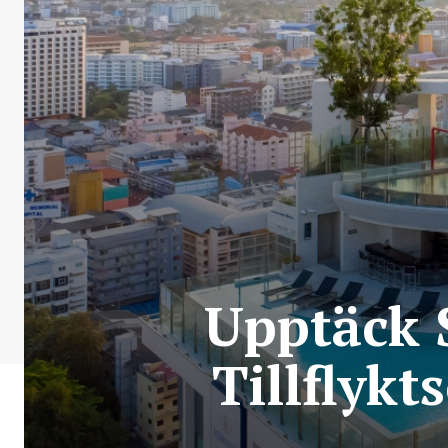
Upptäck 
Tillflykt