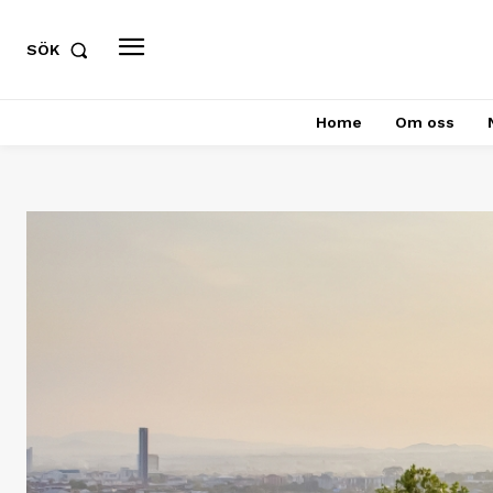
SÖK
Home
Om oss