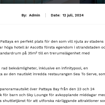
By:
Admin
Date:
12 juli, 2024
Pattaya en perfekt plats för den som vill njuta av stadens
gar höga hotell är Ascotts första egendom i strandstaden o
standardrum på 35m² till en trerumslägenhet med
rad bekvämligheter, inklusive en infinitypool, en
ta av den nautiskt inredda restaurangen Sea To Serve, so
 panoramautsikt över Pattaya Bay från den 23 och 24
ark för barn och Sky Lounge för avkopplande middagar me
is shuttletjänst för att utforska närliggande attraktioner s