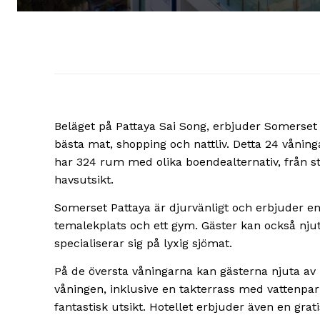
Beläget på Pattaya Sai Song, erbjuder Somerset 
bästa mat, shopping och nattliv. Detta 24 vånin
har 324 rum med olika boendealternativ, från 
havsutsikt.
Somerset Pattaya är djurvänligt och erbjuder en 
temalekplats och ett gym. Gäster kan också nju
specialiserar sig på lyxig sjömat.
På de översta våningarna kan gästerna njuta av
våningen, inklusive en takterrass med vattenp
fantastisk utsikt. Hotellet erbjuder även en grat