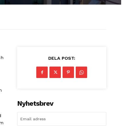
ch
DELA POST:
m
Nyhetsbrev
d
om