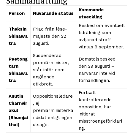
Sammanfattning
Kommande
Person
Nuvarande status
utveckling
Besked om eventuell
Thaksin
Friad från lèse-
tidräkning som
Shinawa
majesté den 22
avtjänad straff
tra
augusti.
väntas 9 september.
Suspenderad
Paetong
Domstolsbesked
premiärminister,
tarn
den 29 augusti –
står inför dom
Shinawa
närvarar inte vid
angående
tra
förhandlingen.
etikbrott.
Fortsatt
Anutin
Oppositionsledare
kontrollerande
Charnvir
, ej
opposition, har
akul
premiärministerka
initierat
(Bhumjai
ndidat enligt egen
misstroengeförklari
thai)
utsago.
ng.