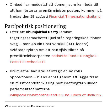
Ombud har meddelat att domen, som kan leda till
att hon förlorar premiärministerposten, kommer på
fredag den 29 augusti
Financial Times
nationthailand
.
Partipolitisk positionering
Efter att
Bhumjaithai Party
lämnat
regeringssamarbetet i juni står regeringskoalitionen
svag – men Anutin Charnvirakul (BJT-ledare)
avfärdar rykten om att han själv siktar på
premiärministerposten
nationthailand
+11
Bangkok
Post
+11
Facebook
+11
.
Bhumjaithai har istället intagit en ny roll i
oppositionen – bland annat genom att lägga fram
en misstroendeförklaring mot Paetongtarn under
parlamentsdebatterna
Wikipedia
+15
nationthailand
+15
The Times of India
+15
.