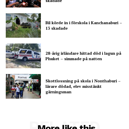
skadade
Bil körde in i förskola i Kanchanaburi –
13 skadade
28-årig irländare hittad död i lagun på
Phuket – simmade på natten
Skottlossning på skola i Nonthaburi –
lärare dödad, elev misstänkt
gärningsman
RELATED
More like this