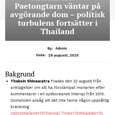
Paetongtarn väntar på
avgörande dom – politisk
turbulens fortsätter i
Thailand
By:
Admin
29 augusti, 2025
Date:
Bakgrund
Thaksin Shinawatra
friades den 22 augusti från
anklagelser om att ha förolämpat monarkin efter
kommentarer i en sydkoreansk intervju från 2015.
Domstolen ansåg att det inte fanns någon uppsåtlig
kränkning
nationthailand
+15
Financial Times
+15
Wikipedia
+15
.