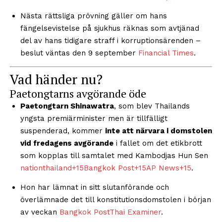
Nästa rättsliga prövning gäller om hans
fängelsevistelse på sjukhus räknas som avtjänad
del av hans tidigare straff i korruptionsärenden –
beslut väntas den 9 september
Financial Times
.
Vad händer nu?
Paetongtarns avgörande öde
Paetongtarn Shinawatra
, som blev Thailands
yngsta premiärminister men är tillfälligt
suspenderad, kommer
inte att närvara i domstolen
vid fredagens avgörande
i fallet om det etikbrott
som kopplas till samtalet med Kambodjas Hun Sen
nationthailand
+15
Bangkok Post
+15
AP News
+15
.
Hon har lämnat in sitt slutanförande och
överlämnade det till konstitutionsdomstolen i början
av veckan
Bangkok Post
Thai Examiner
.