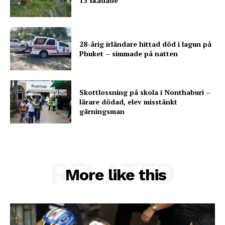
13 skadade
28-årig irländare hittad död i lagun på
Phuket – simmade på natten
Skottlossning på skola i Nonthaburi –
lärare dödad, elev misstänkt
gärningsman
RELATED
More like this