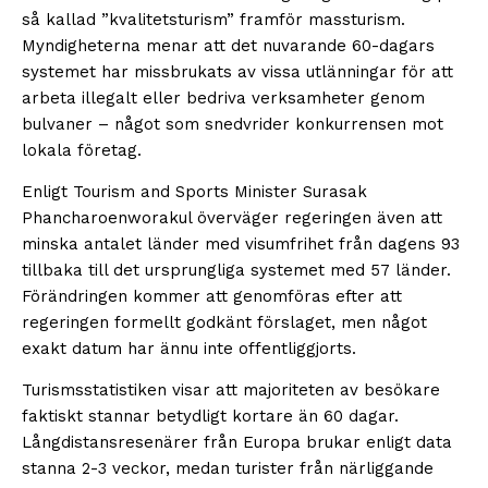
så kallad ”kvalitetsturism” framför massturism.
Myndigheterna menar att det nuvarande 60-dagars
systemet har missbrukats av vissa utlänningar för att
arbeta illegalt eller bedriva verksamheter genom
bulvaner – något som snedvrider konkurrensen mot
lokala företag.
Enligt Tourism and Sports Minister Surasak
Phancharoenworakul överväger regeringen även att
minska antalet länder med visumfrihet från dagens 93
tillbaka till det ursprungliga systemet med 57 länder.
Förändringen kommer att genomföras efter att
regeringen formellt godkänt förslaget, men något
exakt datum har ännu inte offentliggjorts.
Turismsstatistiken visar att majoriteten av besökare
faktiskt stannar betydligt kortare än 60 dagar.
Långdistansresenärer från Europa brukar enligt data
stanna 2-3 veckor, medan turister från närliggande