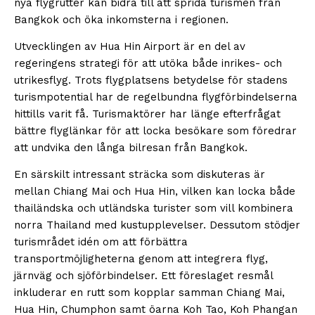
nya flygrutter kan bidra till att sprida turismen från
Bangkok och öka inkomsterna i regionen.
Utvecklingen av Hua Hin Airport är en del av
regeringens strategi för att utöka både inrikes- och
utrikesflyg. Trots flygplatsens betydelse för stadens
turismpotential har de regelbundna flygförbindelserna
hittills varit få. Turismaktörer har länge efterfrågat
bättre flyglänkar för att locka besökare som föredrar
att undvika den långa bilresan från Bangkok.
En särskilt intressant sträcka som diskuteras är
mellan Chiang Mai och Hua Hin, vilken kan locka både
thailändska och utländska turister som vill kombinera
norra Thailand med kustupplevelser. Dessutom stödjer
turismrådet idén om att förbättra
transportmöjligheterna genom att integrera flyg,
järnväg och sjöförbindelser. Ett föreslaget resmål
inkluderar en rutt som kopplar samman Chiang Mai,
Hua Hin, Chumphon samt öarna Koh Tao, Koh Phangan