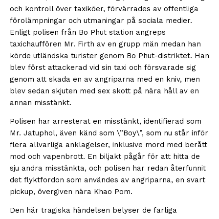
och kontroll över taxiköer, förvärrades av offentliga
förolämpningar och utmaningar på sociala medier.
Enligt polisen från Bo Phut station angreps
taxichauffören Mr. Firth av en grupp män medan han
körde utländska turister genom Bo Phut-distriktet. Han
blev först attackerad vid sin taxi och försvarade sig
genom att skada en av angriparna med en kniv, men
blev sedan skjuten med sex skott på nära håll av en
annan misstänkt.
Polisen har arresterat en misstänkt, identifierad som
Mr. Jatuphol, även känd som \”Boy\”, som nu står inför
flera allvarliga anklagelser, inklusive mord med berått
mod och vapenbrott. En biljakt pågår för att hitta de
sju andra misstänkta, och polisen har redan återfunnit
det flyktfordon som användes av angriparna, en svart
pickup, övergiven nära Khao Pom.
Den här tragiska händelsen belyser de farliga