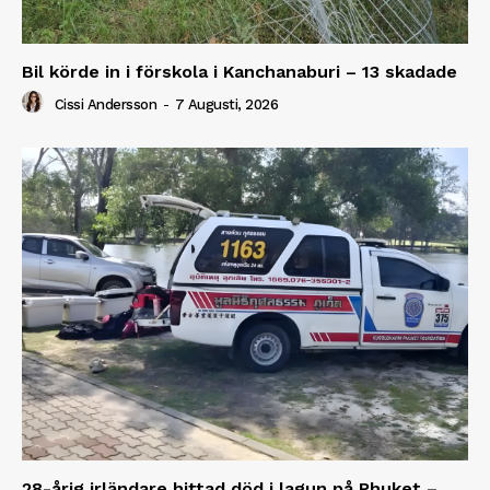
Bil körde in i förskola i Kanchanaburi – 13 skadade
Cissi Andersson
-
7 Augusti, 2026
28-årig irländare hittad död i lagun på Phuket –