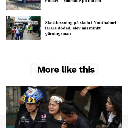
Phuket – simmade på natten
Skottlossning på skola i Nonthaburi –
lärare dödad, elev misstänkt
gärningsman
RELATED
More like this