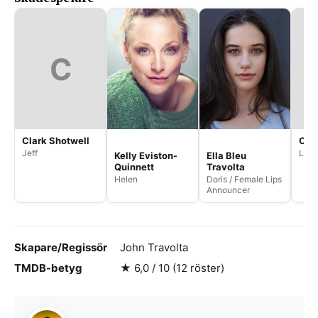
C
Clark Shotwell
Olg
Jeff
Liz
Kelly Eviston-
Ella Bleu
Quinnett
Travolta
Helen
Doris / Female Lips
Announcer
Skapare/Regissör
John Travolta
TMDB-betyg
★ 6,0 / 10 (12 röster)