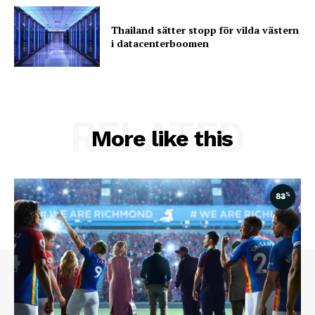
Thailand sätter stopp för vilda västern
i datacenterboomen
RELATED
More like this
%
83