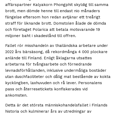
affärspartner Kalyakorn Phongphit skyldig till samma
brott, men dömde henne till endast nio månaders
fängelse eftersom hon redan avtjänar ett treårigt
straff för liknande brott. Domstolen ålade de dömda
och företaget Polarica att betala motsvarande 19
miljoner baht i skadestånd till offren.
Fallet rör misshandeln av thailändska arbetare under
2022 års bärsäsong, då rekordmånga 4 000 plockare
anlände till Finland. Enligt åklagarna utsattes
arbetarna för tvångsarbete och förnedrande
levnadsförhållanden, inklusive undermåliga bostäder
utan duschfaciliteter och dålig mat bestående av kokta
kycklingben, laxhuvuden och rå lever. Personalens
pass och återresetickets konfiskerades vid
ankomsten.
Detta är det största människohandelsfallet i Finlands
historia och kulminerar års av utredningar av