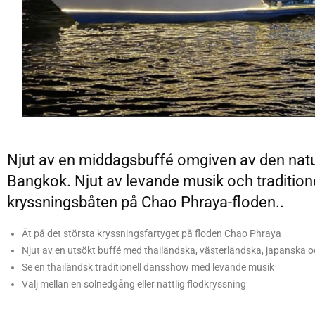
Njut av en middagsbuffé omgiven av den natur
Bangkok. Njut av levande musik och traditione
kryssningsbåten på Chao Phraya-floden..
Ät på det största kryssningsfartyget på floden Chao Phraya
Njut av en utsökt buffé med thailändska, västerländska, japanska o
Se en thailändsk traditionell dansshow med levande musik
Välj mellan en solnedgång eller nattlig flodkryssning