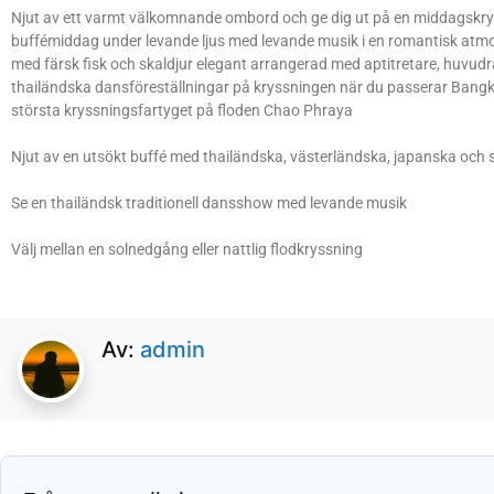
Njut av ett varmt välkomnande ombord och ge dig ut på en middagskrys
buffémiddag under levande ljus med levande musik i en romantisk atm
med färsk fisk och skaldjur elegant arrangerad med aptitretare, huvudrä
thailändska dansföreställningar på kryssningen när du passerar Bang
största kryssningsfartyget på floden Chao Phraya
Njut av en utsökt buffé med thailändska, västerländska, japanska och s
Se en thailändsk traditionell dansshow med levande musik
Välj mellan en solnedgång eller nattlig flodkryssning
Av:
admin