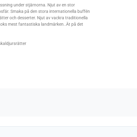
sning under stjärnorna. Njut av en stor
osfär.
Smaka på den stora internationella buffén
tter och desserter. Njut av vackra traditionella
koks mest fantastiska landmärken.
.
Ät på det
kaldjursrätter