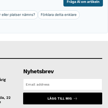
Fråga AI om artikeln
r eller platser nämns?
Förklara detta enklare
Nyhetsbrev
årig
da, 22
LÄGG TILL MIG
e