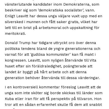
vänsterlutande kandidater inom Demokraterna, som
beskriver sig som ’demokratiska socialister’, vann.
Enligt Leavitt har dessa unga väljare vuxit upp med en
silversked i munnen och fått saker gratis, vilket har
lett till en brist på arbetsmoral och uppskattning för
meritokrati.
Donald Trump har tidigare uttryckt oro över denna
politiska tendens bland de yngre generationerna och
varnat för att ’gudlösa kommunister’ kan få makt i
kongressen. Leavitt, som nyligen återvände till Vita
huset efter sin föräldraledighet, poängterade att
landet är byggt på hårt arbete och att denna
generation behöver återvända till dessa värderingar.
I en kontroversiell kommentar föreslog Leavitt att de
unga som inte sköter sig borde skickas till länder som
Kuba eller Iran för att få perspektiv på tillvaron. Hon
tror att en sådan erfarenhet skulle få dem att snabbt