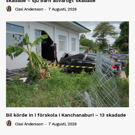
skadade – sju barn allvarligt skadade
Cissi Andersson
-
7 Augusti, 2026
Bil körde in i förskola i Kanchanaburi – 13 skadade
Cissi Andersson
-
7 Augusti, 2026