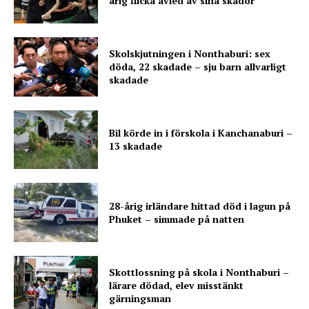
årig flicka avled av sina skador
Skolskjutningen i Nonthaburi: sex
döda, 22 skadade – sju barn allvarligt
skadade
Bil körde in i förskola i Kanchanaburi –
13 skadade
28-årig irländare hittad död i lagun på
Phuket – simmade på natten
Skottlossning på skola i Nonthaburi –
lärare dödad, elev misstänkt
gärningsman