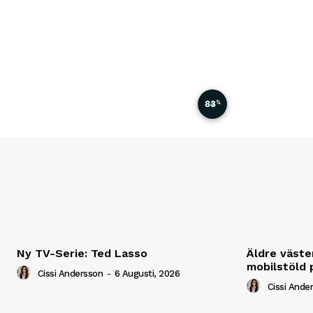
83
%
Ny TV-Serie: Ted Lasso
Äldre väste
mobilstöld p
Cissi Andersson
-
6 Augusti, 2026
Cissi Ande