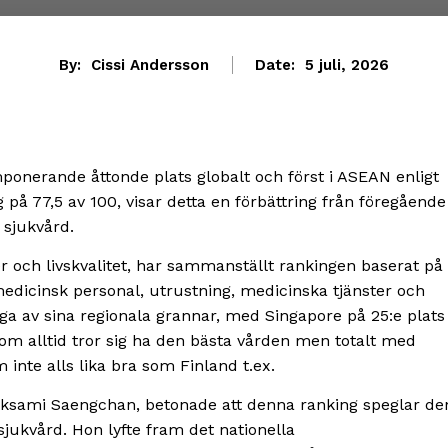
By:
Cissi Andersson
Date:
5 juli, 2026
mponerande åttonde plats globalt och först i ASEAN enligt
å 77,5 av 100, visar detta en förbättring från föregående
 sjukvård.
 och livskvalitet, har sammanställt rankingen baserat på
icinsk personal, utrustning, medicinska tjänster och
ga av sina regionala grannar, med Singapore på 25:e plats
som alltid tror sig ha den bästa vården men totalt med
inte alls lika bra som Finland t.ex.
ksami Saengchan, betonade att denna ranking speglar de
sjukvård. Hon lyfte fram det nationella