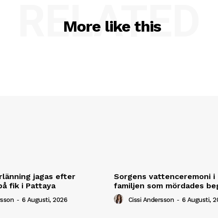
RELATED
More like this
rlänning jagas efter
Sorgens vattenceremoni i 
å fik i Pattaya
familjen som mördades be
rsson
-
6 Augusti, 2026
Cissi Andersson
-
6 Augusti, 