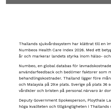
Thailands sjukvårdssystem har klättrat till en i
Numbeos Health Care Index 2026. Med ett betyg p
år och markerar landets styrka inom hälso- och
Numbeo, en global databas för levnadskostnader
användarfeedback och bedömer faktorer som med
behandlingskostnader. Thailand ligger före mån
och Malaysia på 29:e plats. Sverige på plats 36 
vårdköer och bristen på personal närvaro är dom 
Deputy Government Spokesperson, Ploythale La
höga kvaliteten och tillgängligheten i Thailands 