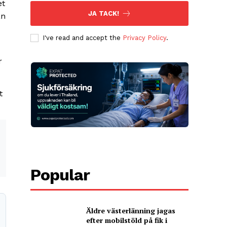
et
JA TACK!
ån
I've read and accept the
Privacy Policy
.
r
t
Popular
Äldre västerlänning jagas
efter mobilstöld på fik i