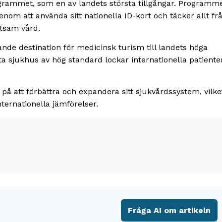
rammet, som en av landets största tillgångar. Programm
om att använda sitt nationella ID-kort och täcker allt fr
stsam vård.
de destination för medicinsk turism till landets höga
ta sjukhus av hög standard lockar internationella patiente
 på att förbättra och expandera sitt sjukvårdssystem, vilke
nternationella jämförelser.
Fråga AI om artikeln