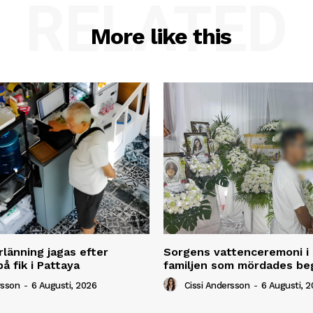
RELATED
More like this
rlänning jagas efter
Sorgens vattenceremoni i 
å fik i Pattaya
familjen som mördades be
rsson
-
6 Augusti, 2026
Cissi Andersson
-
6 Augusti, 