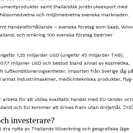
nsument­produkter samt thailändsk jordbruks­export med
den hälsomedvetna och miljö­medvetna svenska marknaden.
mt handels­förhållande – svenska företag som Saab, Volvo
hailand, och omkring 100 svenska företag bedriver
gefär 1,25 miljarder USD (ungefär 45 miljarder THB).
a 507,7 miljoner USD och bestod bland annat av kosmetika,
h luftkonditionerings­enheter. Importen från Sverige låg p
 annat industrimaskiner, medicintekniska produkter, flyg
r arbeta för att utöka kvalitativ handel med EU-länder och
ailand och EU kommer att drivas fram utan dröjsmål. 13
och investerare?
t dra nytta av Thailands tillverkning och geografiska läge