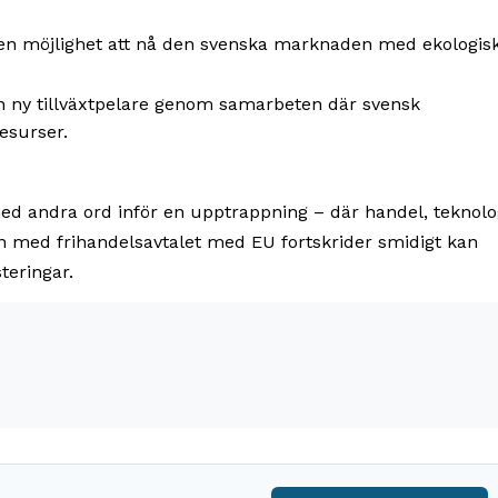
s en möjlighet att nå den svenska marknaden med ekologis
en ny tillväxtpelare genom samarbeten där svensk
esurser.
d andra ord inför en upptrappning – där handel, teknolo
n med frihandelsavtalet med EU fortskrider smidigt kan
teringar.