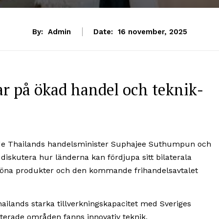
By:
Admin
Date:
16 november, 2025
ar på ökad handel och teknik­
ade Thailands handels­minister Suphajee Suthumpun och
skutera hur länderna kan fördjupa sitt bilaterala
röna produkter och den kommande fri­handels­avtalet
ailands starka tillverknings­kapacitet med Sveriges
terade områden fanns innovativ teknik,