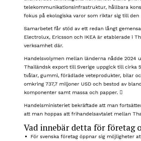
telekommunikations­infrastruktur, hållbara ko
fokus på ekologiska varor som riktar sig till 
Samarbetet får stöd av ett redan långt gemensa
Electrolux, Ericsson och IKEA är etablerade i T
verksamhet där.
Handels­volymen mellan länderna nådde 2024 un
Thailändsk export till Sverige uppgick till cirk
tvålar, gummi, förädlade veteprodukter, bilar oc
omkring 737,7 miljoner USD och bestod av bland
komponenter samt massa och papper. 
Handels­ministeriet bekräftade att man fortsätte
att man hoppas att frihandelsavtalet mellan Th
Vad innebär detta för företag 
För svenska företag öppnar sig möjligheter at