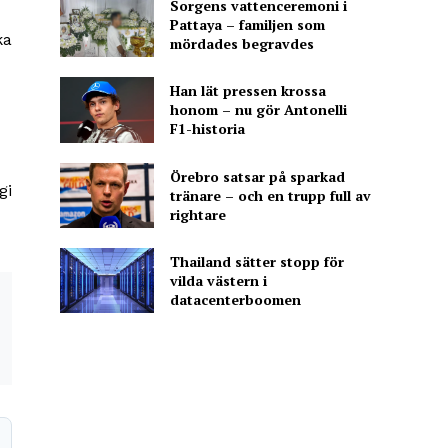
Sorgens vattenceremoni i
Pattaya – familjen som
ka
mördades begravdes
Han lät pressen krossa
honom – nu gör Antonelli
F1-historia
Örebro satsar på sparkad
gi
tränare – och en trupp full av
rightare
Thailand sätter stopp för
vilda västern i
datacenterboomen