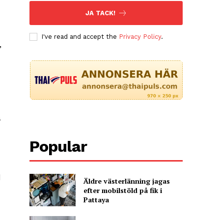
JA TACK!
I've read and accept the
Privacy Policy
.
,
å
­
Popular

Äldre västerlänning jagas
efter mobilstöld på fik i
Pattaya