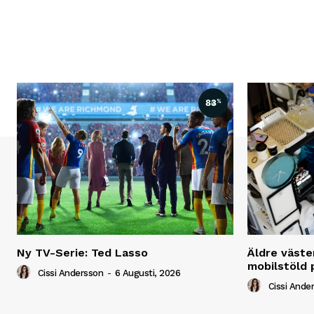
83
%
Ny TV-Serie: Ted Lasso
Äldre väste
mobilstöld p
Cissi Andersson
-
6 Augusti, 2026
Cissi Ande