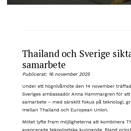
Thailand och Sverige sikt
samarbete
Publicerat: 16 november 2025
Under ett hög­nivå­möte den 14 november träff
Sveriges ambassadör Anna Hammargren för att di
samarbete – med särskilt fokus på teknologi, g
mellan Thailand och European Union.
Mötet lyfte fram möjligheterna att kombinera Th
avancerade teknologiska kunnande. Bland priori