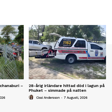
anchanaburi –
28-årig irländare hittad död i lagun på
Phuket – simmade på natten
2026
Cissi Andersson
-
7 Augusti, 2026