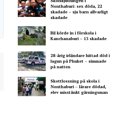
Skolskjutningen i
Nonthaburi: sex döda, 22
skadade – sju barn allvarligt
skadade
Bil körde in i förskola i
Kanchanaburi – 13 skadade
28-årig irländare hittad död i
lagun på Phuket – simmade
på natten
Skottlossning på skola i
Nonthaburi – lärare dödad,
elev misstänkt gärningsman