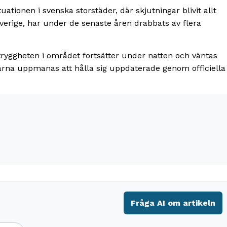
ationen i svenska storstäder, där skjutningar blivit allt
Sverige, har under de senaste åren drabbats av flera
a tryggheten i området fortsätter under natten och väntas
na uppmanas att hålla sig uppdaterade genom officiella
Fråga AI om artikeln