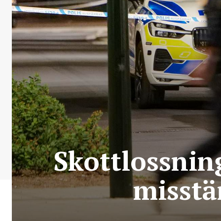
Skottlossnin
misstä