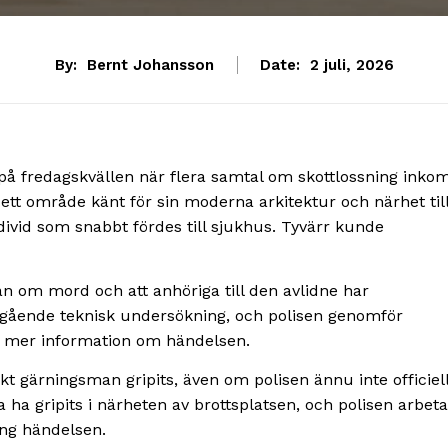
By:
Bernt Johansson
Date:
2 juli, 2026
på fredagskvällen när flera samtal om skottlossning inko
, ett område känt för sin moderna arkitektur och närhet til
ivid som snabbt fördes till sjukhus. Tyvärr kunde
an om mord och att anhöriga till den avlidne har
ågående teknisk undersökning, och polisen genomför
in mer information om händelsen.
kt gärningsman gripits, även om polisen ännu inte officiel
ha gripits i närheten av brottsplatsen, och polisen arbeta
ing händelsen.