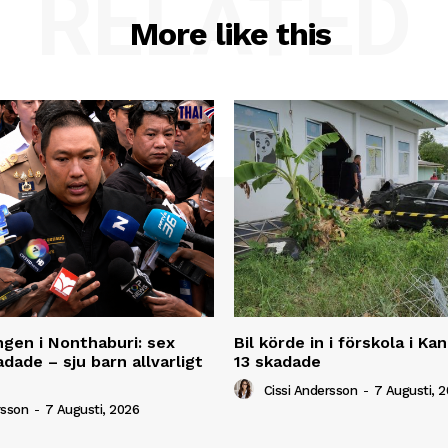
RELATED
More like this
ngen i Nonthaburi: sex
Bil körde in i förskola i K
dade – sju barn allvarligt
13 skadade
Cissi Andersson
-
7 Augusti, 
rsson
-
7 Augusti, 2026