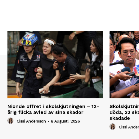
Nionde offret i skolskjutningen – 12-
Skolskjutni
årig flicka avled av sina skador
döda, 22 ska
skadade
Cissi Andersson
-
8 Augusti, 2026
Cissi Ande