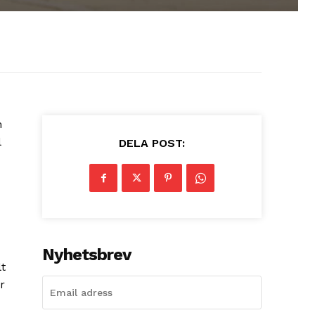
m
l
DELA POST:
Nyhetsbrev
lt
r