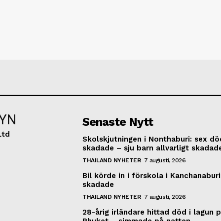
YN
Senaste Nytt
Ltd
Skolskjutningen i Nonthaburi: sex dö
skadade – sju barn allvarligt skadad
THAILAND NYHETER
7 augusti, 2026
Bil körde in i förskola i Kanchanaburi
skadade
THAILAND NYHETER
7 augusti, 2026
28-årig irländare hittad död i lagun 
Phuket – simmade på natten