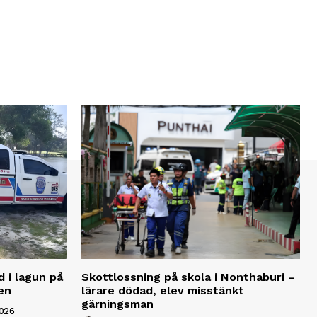
d i lagun på
Skottlossning på skola i Nonthaburi –
en
lärare dödad, elev misstänkt
gärningsman
2026