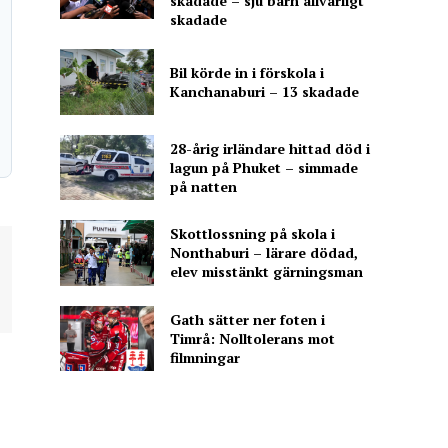
skadade – sju barn allvarligt
skadade
Bil körde in i förskola i
Kanchanaburi – 13 skadade
28-årig irländare hittad död i
lagun på Phuket – simmade
på natten
Skottlossning på skola i
Nonthaburi – lärare dödad,
elev misstänkt gärningsman
Gath sätter ner foten i
Timrå: Nolltolerans mot
filmningar