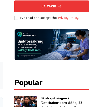
JA TACK!
I've read and accept the
Privacy Policy
.
Popular
Skolskjutningen i
Nonthaburi: sex döda, 22