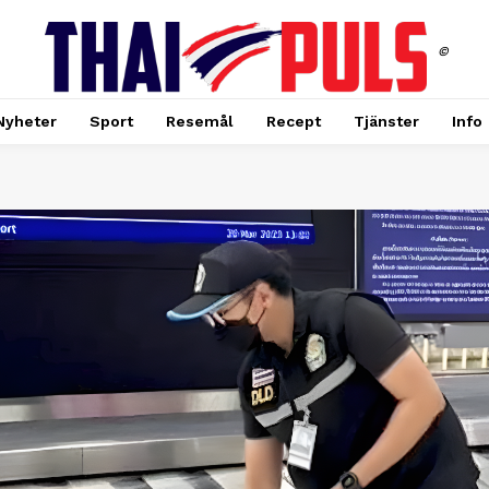
©
Nyheter
Sport
Resemål
Recept
Tjänster
Info