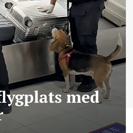
flygplats med
r