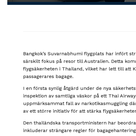
Bangkok’s Suvarnabhumi flygplats har infört st
särskilt fokus på resor till Australien. Detta ko
flygsäkerheten i Thailand, vilket har lett till a
passagerares bagage.
I en första synlig åtgärd under de nya säkerhet
inspektion av samtliga väskor på ett Thai Airways
uppmärksammat fall av narkotikasmuggling där 
av ett större initiativ för att stärka flygsäkerhete
Den thailändska transportministern har beordrat
inkluderar strängare regler för bagagehantering 