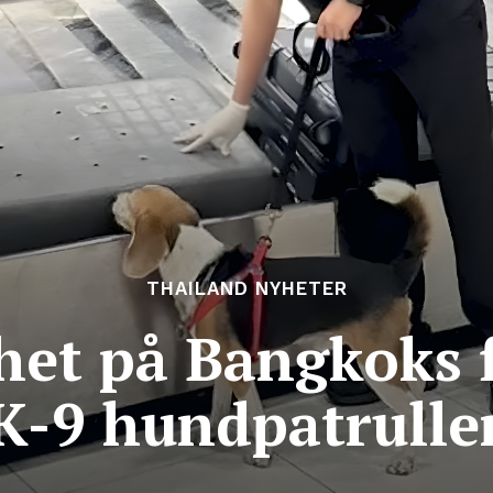
THAILAND NYHETER
het på Bangkoks 
K-9 hundpatrulle