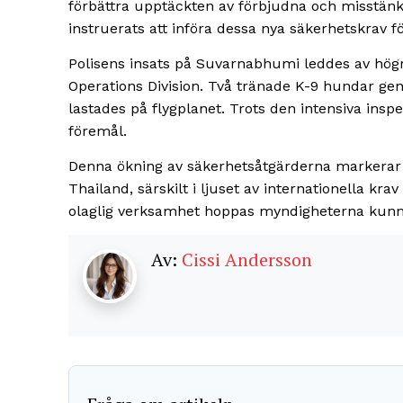
förbättra upptäckten av förbjudna och misstänkta
instruerats att införa dessa nya säkerhetskrav f
Polisens insats på Suvarnabhumi leddes av högr
Operations Division. Två tränade K-9 hundar g
lastades på flygplanet. Trots den intensiva insp
föremål.
Denna ökning av säkerhetsåtgärderna markerar en
Thailand, särskilt i ljuset av internationella kra
olaglig verksamhet hoppas myndigheterna kunna 
Av:
Cissi Andersson