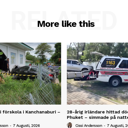
RELATED
More like this
 i förskola i Kanchanaburi –
28-årig irländare hittad dö
Phuket – simmade på natt
rsson
-
7 Augusti, 2026
Cissi Andersson
-
7 Augusti, 