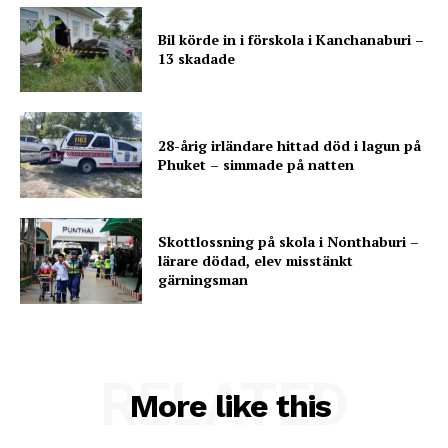
Bil körde in i förskola i Kanchanaburi –
13 skadade
28-årig irländare hittad död i lagun på
Phuket – simmade på natten
Skottlossning på skola i Nonthaburi –
lärare dödad, elev misstänkt
gärningsman
RELATED
More like this