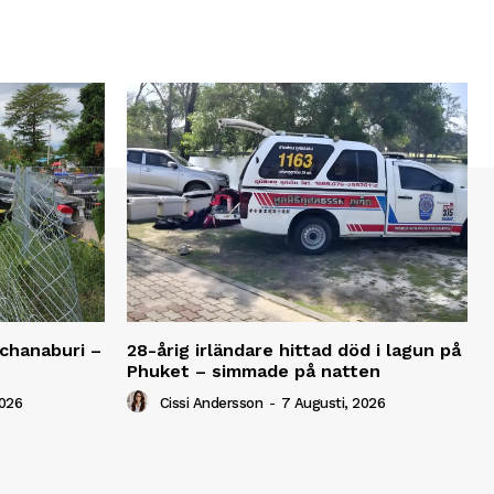
anchanaburi –
28-årig irländare hittad död i lagun på
Phuket – simmade på natten
2026
Cissi Andersson
-
7 Augusti, 2026