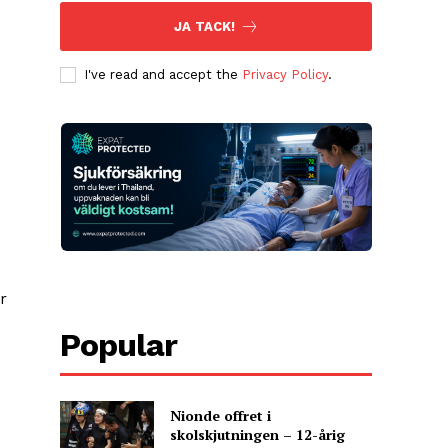
JA TACK!
I've read and accept the
Privacy Policy
.
r
Popular
Nionde offret i
skolskjutningen – 12-årig