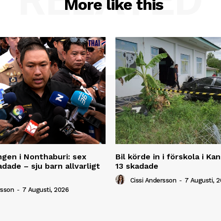
More like this
ngen i Nonthaburi: sex
Bil körde in i förskola i K
dade – sju barn allvarligt
13 skadade
Cissi Andersson
-
7 Augusti, 
rsson
-
7 Augusti, 2026