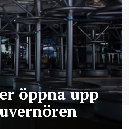
mer öppna upp
 Guvernören