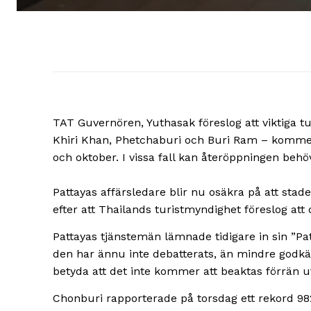
TAT Guvernören, Yuthasak föreslog att viktiga 
Khiri Khan, Phetchaburi och Buri Ram – kommer i
och oktober. I vissa fall kan återöppningen behö
Pattayas affärsledare blir nu osäkra på att sta
efter att Thailands turistmyndighet föreslog att 
Pattayas tjänstemän lämnade tidigare in sin ”P
den har ännu inte debatterats, än mindre godkän
betyda att det inte kommer att beaktas förrän ut
Chonburi rapporterade på torsdag ett rekord 98