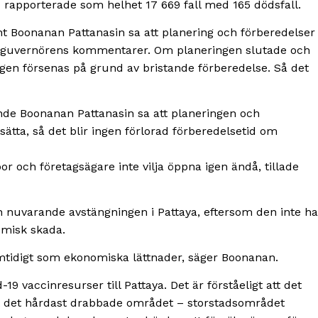
d rapporterade som helhet 17 669 fall med 165 dödsfall.
nt Boonanan Pattanasin sa att planering och förberedelser
AT-guvernörens kommentarer. Om planeringen slutade och
gen försenas på grund av bristande förberedelse. Så det
nde Boonanan Pattanasin sa att planeringen och
ätta, så det blir ingen förlorad förberedelsetid om
r och företagsägare inte vilja öppna igen ändå, tillade
 nuvarande avstängningen i Pattaya, eftersom den inte ha
omisk skada.
amtidigt som ekonomiska lättnader, säger Boonanan.
9 vaccinresurser till Pattaya. Det är förståeligt att det
t det hårdast drabbade området – storstadsområdet