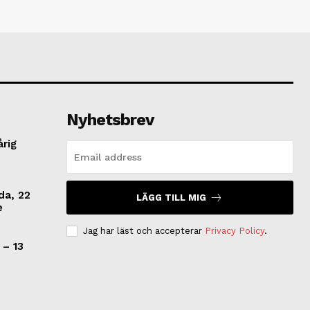
Nyhetsbrev
årig
da, 22
LÄGG TILL MIG
e
Jag har läst och accepterar
Privacy Policy
.
 – 13