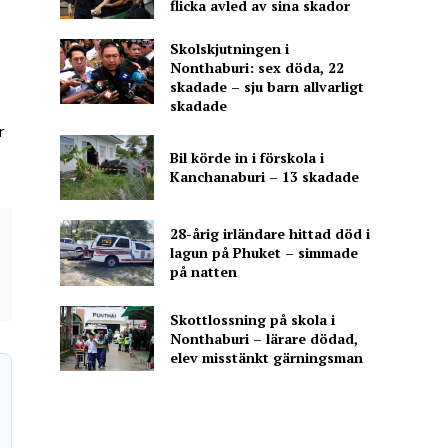
flicka avled av sina skador
Skolskjutningen i
Nonthaburi: sex döda, 22
skadade – sju barn allvarligt
skadade
r
Bil körde in i förskola i
Kanchanaburi – 13 skadade
28-årig irländare hittad död i
lagun på Phuket – simmade
på natten
Skottlossning på skola i
Nonthaburi – lärare dödad,
elev misstänkt gärningsman