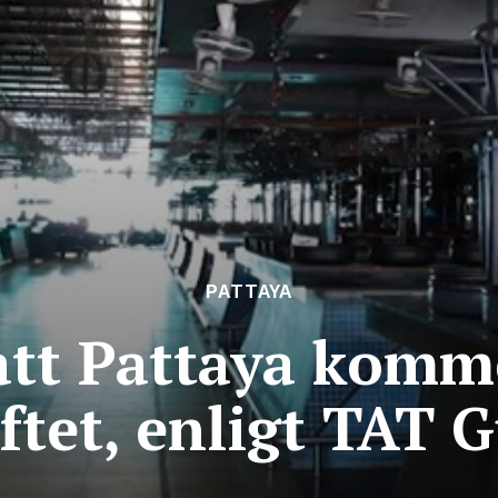
PATTAYA
 att Pattaya kom
iftet, enligt TAT