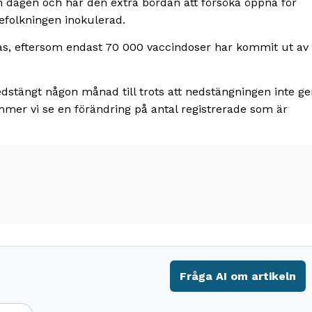
 dagen och har den extra bördan att försöka öppna för
befolkningen inokulerad.
ras, eftersom endast 70 000 vaccindoser har kommit ut av
nedstängt någon månad till trots att nedstängningen inte ge
mmer vi se en förändring på antal registrerade som är
Fråga AI om artikeln