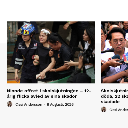
Nionde offret i skolskjutningen – 12-
Skolskjutni
årig flicka avled av sina skador
döda, 22 ska
skadade
Cissi Andersson
-
8 Augusti, 2026
Cissi Ande