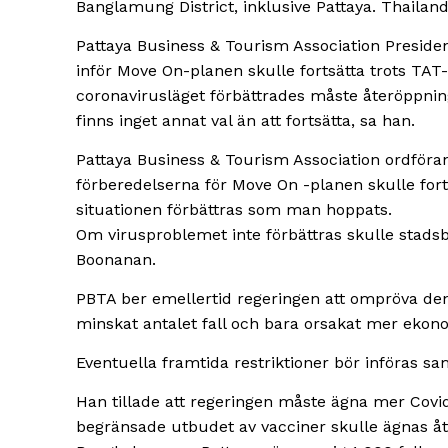
Banglamung District, inklusive Pattaya. Thailan
Pattaya Business & Tourism Association Preside
inför Move On-planen skulle fortsätta trots T
coronavirusläget förbättrades måste återöppnin
finns inget annat val än att fortsätta, sa han.
Pattaya Business & Tourism Association ordföra
förberedelserna för Move On -planen skulle forts
situationen förbättras som man hoppats.
Om virusproblemet inte förbättras skulle stadsbo
Boonanan.
PBTA ber emellertid regeringen att ompröva den
minskat antalet fall och bara orsakat mer ekon
Eventuella framtida restriktioner bör införas s
Han tillade att regeringen måste ägna mer Covid-1
begränsade utbudet av vacciner skulle ägnas å