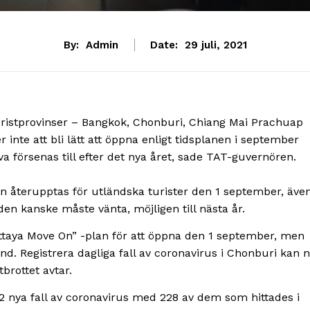
By:
Admin
Date:
29 juli, 2021
turistprovinser – Bangkok, Chonburi, Chiang Mai Prachuap
nte att bli lätt att öppna enligt tidsplanen i september
va försenas till efter det nya året, sade TAT-guvernören.
den återupptas för utländska turister den 1 september, äve
den kanske måste vänta, möjligen till nästa år.
attaya Move On” -plan för att öppna den 1 september, men
d. Registrera dagliga fall av coronavirus i Chonburi kan 
brottet avtar.
2 nya fall av coronavirus med 228 av dem som hittades i