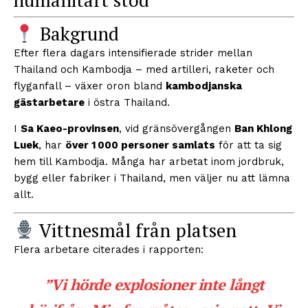
humanitärt stöd
Bakgrund
Efter flera dagars intensifierade strider mellan
Thailand och Kambodja – med artilleri, raketer och
flyganfall – växer oron bland
kambodjanska
gästarbetare
i östra Thailand.
I
Sa Kaeo-provinsen
, vid gränsövergången
Ban Khlong
Luek
, har
över 1 000 personer samlats
för att ta sig
hem till Kambodja. Många har arbetat inom jordbruk,
bygg eller fabriker i Thailand, men väljer nu att lämna
allt.
Vittnesmål från platsen
Flera arbetare citerades i rapporten:
”Vi hörde explosioner inte långt