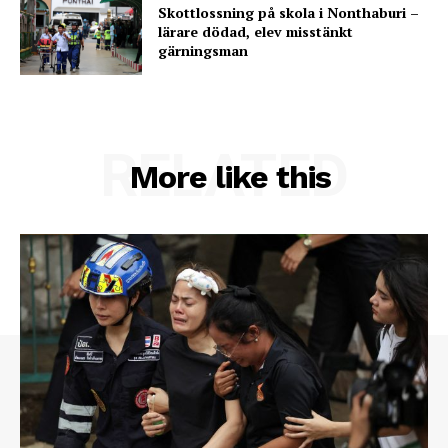
Skottlossning på skola i Nonthaburi –
lärare dödad, elev misstänkt
gärningsman
RELATED
More like this