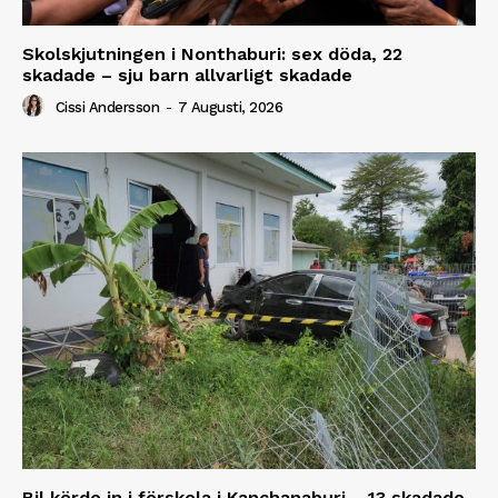
Skolskjutningen i Nonthaburi: sex döda, 22
skadade – sju barn allvarligt skadade
Cissi Andersson
-
7 Augusti, 2026
Bil körde in i förskola i Kanchanaburi – 13 skadade