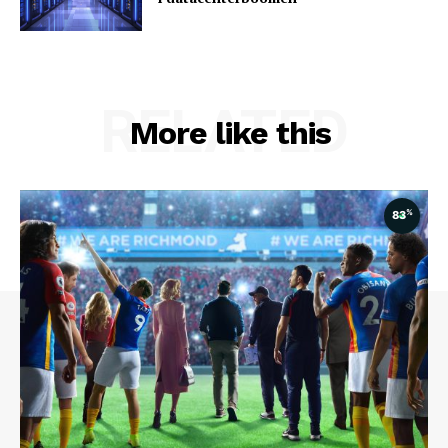
RELATED
More like this
%
83