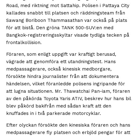
Road, med riktning mot Sattahip. Polisen i Pattaya City
kallades snabbt till platsen och räddningsteam från
Sawang Boriboon Thammasathan var också på plats
för att bistå. Den gröna TANK 500-SUV:en med
Bangkok-registreringsskyltar visade tydliga tecken på
frontalkollision.
Föraren, som enligt uppgift var kraftigt berusad,
vägrade att genomföra ett utandningstest. Hans
medpassagerare, också kinesisk medborgare,
försökte hindra journalister från att dokumentera
händelsen, vilket föranledde polisens ingripande för
att lugna situationen. Mr. Thawatchai Pan-iam, föraren
av den påkörda Toyota Yaris ATIV, beskrev hur hans bil
blev påkörd bakifrån med sådan kraft att den
knuffades in i två parkerade motorcyklar.
Efter olyckan försökte den kinesiska föraren och hans
medpassagerare fly platsen och erbjöd pengar för att