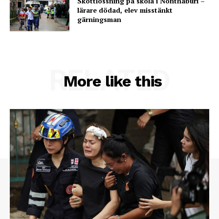
Skottlossning på skola i Nonthaburi –
lärare dödad, elev misstänkt
gärningsman
RELATED
More like this