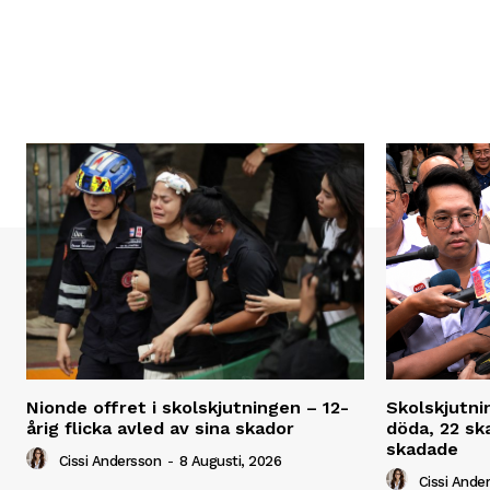
Nionde offret i skolskjutningen – 12-
Skolskjutni
årig flicka avled av sina skador
döda, 22 ska
skadade
Cissi Andersson
-
8 Augusti, 2026
Cissi Ande