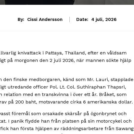
By:
Cissi Andersson
Date:
4 juli, 2026
llvarlig knivattack i Pattaya, Thailand, efter en våldsam
digt på morgonen den 2 juli 2026, när mannen sökte hjälp
om den finske medborgaren, känd som Mr. Lauri, stapplade
nligt utredande officer Pol. Lt. Col. Suthiraphan Thapsri,
n relation med en transkvinna i över ett år. Bråket, som
krav på 200 baht, motsvarande cirka 6 amerikanska dollar.
 vasst föremål som orsakade skärsår på ögonbrynet och
at. I panik flydde han från platsen på sin motorcykel och
där fick han första hjälpen av räddningsarbetare från Sawang