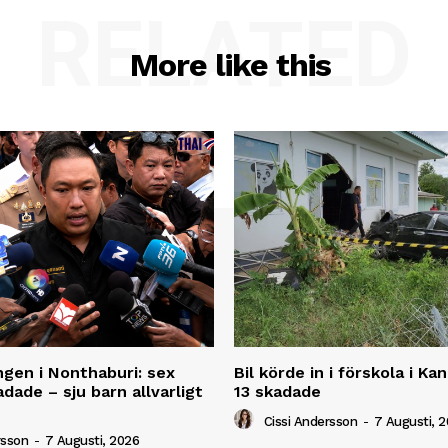
RELATED
More like this
ngen i Nonthaburi: sex
Bil körde in i förskola i K
dade – sju barn allvarligt
13 skadade
Cissi Andersson
-
7 Augusti, 
rsson
-
7 Augusti, 2026