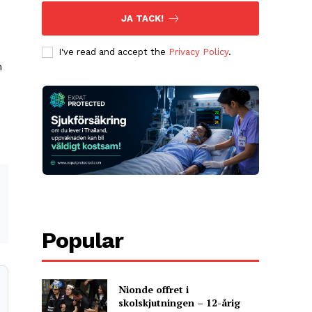
JA TACK!
I've read and accept the
Privacy Policy
.
h
Popular
Nionde offret i
skolskjutningen – 12-årig