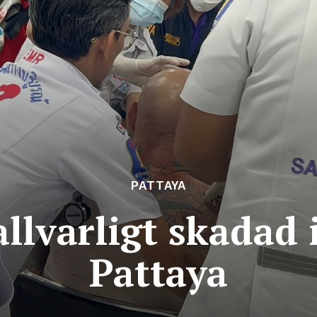
PATTAYA
allvarligt skadad 
Pattaya