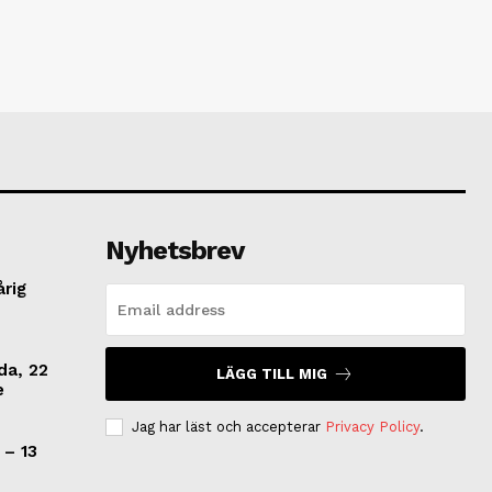
Nyhetsbrev
årig
da, 22
LÄGG TILL MIG
e
Jag har läst och accepterar
Privacy Policy
.
 – 13