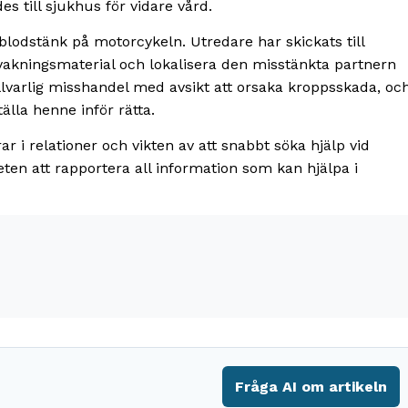
 till sjukhus för vidare vård.
lodstänk på motorcykeln. Utredare har skickats till
rvakningsmaterial och lokalisera den misstänkta partnern
allvarlig misshandel med avsikt att orsaka kroppsskada, oc
tälla henne inför rätta.
r i relationer och vikten av att snabbt söka hjälp vid
ten att rapportera all information som kan hjälpa i
Fråga AI om artikeln