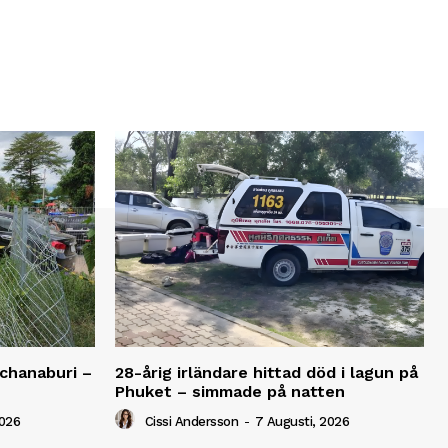
anchanaburi –
28-årig irländare hittad död i lagun på
Phuket – simmade på natten
2026
Cissi Andersson
-
7 Augusti, 2026