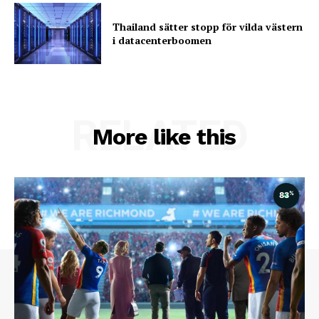
Thailand sätter stopp för vilda västern
i datacenterboomen
RELATED
More like this
%
83