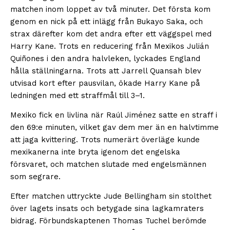
matchen inom loppet av två minuter. Det första kom
genom en nick på ett inlägg från Bukayo Saka, och
strax därefter kom det andra efter ett väggspel med
Harry Kane. Trots en reducering från Mexikos Julián
Quiñones i den andra halvleken, lyckades England
hålla ställningarna. Trots att Jarrell Quansah blev
utvisad kort efter pausvilan, ökade Harry Kane på
ledningen med ett straffmål till 3–1.
Mexiko fick en livlina när Raúl Jiménez satte en straff i
den 69:e minuten, vilket gav dem mer än en halvtimme
att jaga kvittering. Trots numerärt överläge kunde
mexikanerna inte bryta igenom det engelska
försvaret, och matchen slutade med engelsmännen
som segrare.
Efter matchen uttryckte Jude Bellingham sin stolthet
över lagets insats och betygade sina lagkamraters
bidrag. Förbundskaptenen Thomas Tuchel berömde