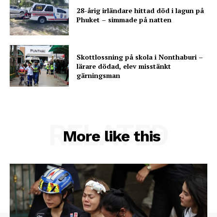
28-årig irländare hittad död i lagun på
Phuket – simmade på natten
Skottlossning på skola i Nonthaburi –
lärare dödad, elev misstänkt
gärningsman
RELATED
More like this