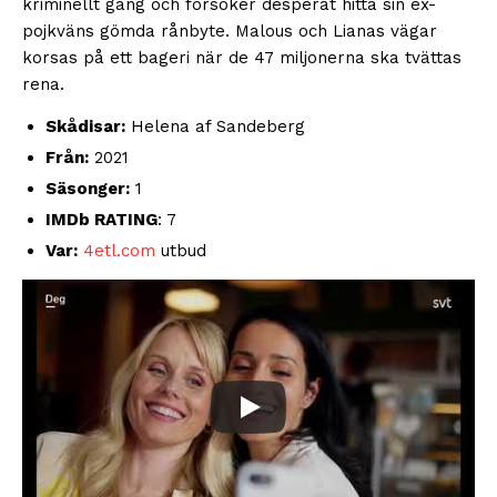
kriminellt gäng och försöker desperat hitta sin ex-
pojkväns gömda rånbyte. Malous och Lianas vägar
korsas på ett bageri när de 47 miljonerna ska tvättas
rena.
Skådisar:
Helena af Sandeberg
Från:
2021
Säsonger:
1
IMDb RATING
: 7
Var:
4etl.com
utbud